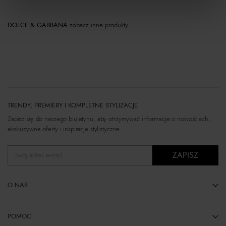
DOLCE & GABBANA
zobacz inne produkty
TRENDY, PREMIERY I KOMPLETNE STYLIZACJE
Zapisz się do naszego biuletynu, aby otrzymywać informacje o nowościach,
ekskluzywne oferty i inspiracje stylistyczne.
ZAPISZ
Twój adres e-mail
O NAS
POMOC