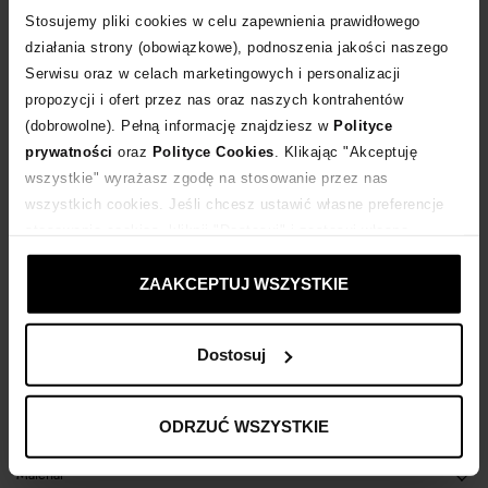
Stosujemy pliki cookies w celu zapewnienia prawidłowego
POWIADOM O DOSTAWIE
działania strony (obowiązkowe), podnoszenia jakości naszego
Serwisu oraz w celach marketingowych i personalizacji
Dostawa
od 0 zł
propozycji i ofert przez nas oraz naszych kontrahentów
(dobrowolne). Pełną informację znajdziesz w
Polityce
prywatności
oraz
Polityce Cookies
. Klikając "Akceptuję
14 dni na zwrot towaru
wszystkie" wyrażasz zgodę na stosowanie przez nas
wszystkich cookies. Jeśli chcesz ustawić własne preferencje
stosowania cookies, kliknij "Dostosuj" i zastosuj własne
+411 punktów
zyskujesz w Klubie Korzyści
Sprawdź
ustawienia prywatności.
ZAAKCEPTUJ WSZYSTKIE
Kup teraz, Zapłać później!
Dostosuj
Opis produktu
ODRZUĆ WSZYSTKIE
Materiał