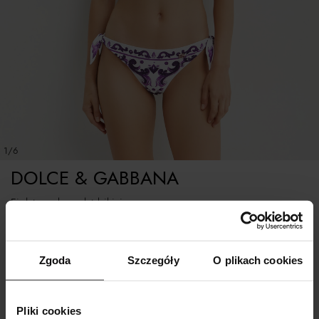
1/6
DOLCE & GABBANA
Fioletowy komplet bikini
Rozmiarówka standardowa
Zgoda
Szczegóły
O plikach cookies
WYBIERZ ROZMIAR
Pliki cookies