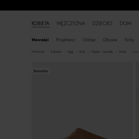
KOBIETA
MĘŻCZYZNA
DZIECKO
DOM
Nowości
Projektanci
Odzież
Obuwie
Torby
moliera2
kobieta
Ugg
buty
klapki i sandały
mule
Zams
Bestseller