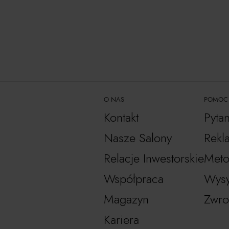
O NAS
POMOC
Kontakt
Pyta
Nasze Salony
Rekl
Relacje Inwestorskie
Meto
Współpraca
Wysy
Magazyn
Zwro
Kariera