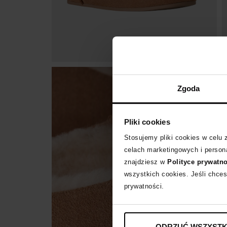
Zgoda
Pliki cookies
Stosujemy pliki cookies w celu
celach marketingowych i persona
znajdziesz w
Polityce prywatn
wszystkich cookies. Jeśli chces
prywatności.
ODRZUĆ WSZYSTK