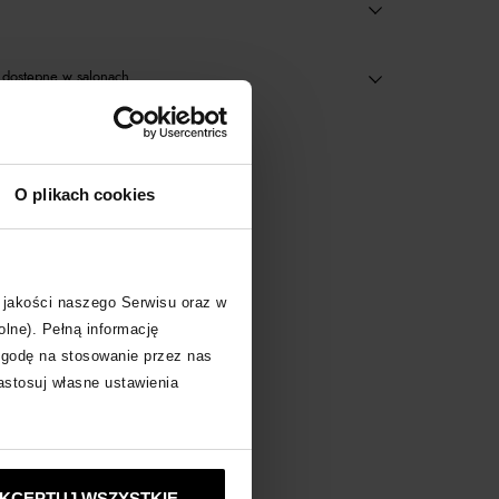
dostępne w salonach
 produkty
O plikach cookies
 jakości naszego Serwisu oraz w
olne). Pełną informację
zgodę na stosowanie przez nas
zastosuj własne ustawienia
KCEPTUJ WSZYSTKIE