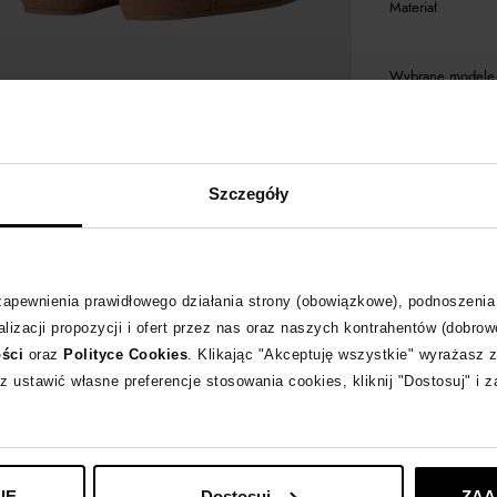
Materiał
Wybrane modele 
UGG
zobacz inne
Szczegóły
 zapewnienia prawidłowego działania strony (obowiązkowe), podnoszenia
lizacji propozycji i ofert przez nas oraz naszych kontrahentów (dobrow
ości
oraz
Polityce Cookies
. Klikając "Akceptuję wszystkie" wyrażasz 
z ustawić własne preferencje stosowania cookies, kliknij "Dostosuj" i 
IE
Dostosuj
ZAA