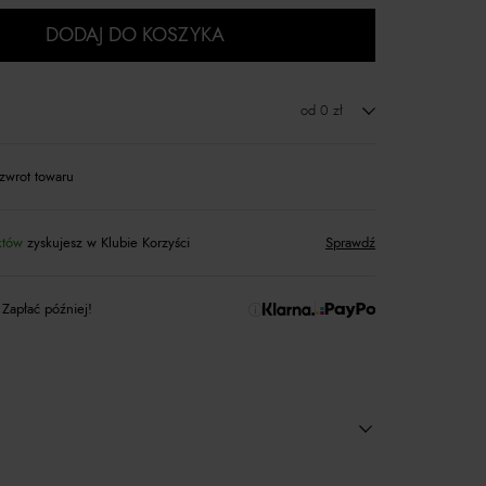
DODAJ DO KOSZYKA
od 0 zł
zwrot towaru
któw
zyskujesz w Klubie Korzyści
Sprawdź
 Zapłać później!