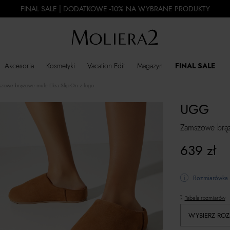
FINAL SALE | DODATKOWE -10% NA WYBRANE PRODUKTY
Akcesoria
Kosmetyki
Vacation Edit
Magazyn
FINAL SALE
zowe brązowe mule Elea Slip-On z logo
UGG
Zamszowe brąz
639
zł
Rozmiarówka 
Tabela rozmiarów
WYBIERZ ROZ