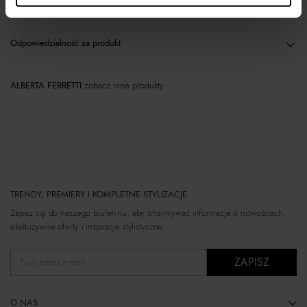
Materiał
Odpowiedzialność za produkt
ALBERTA FERRETTI
zobacz inne produkty
TRENDY, PREMIERY I KOMPLETNE STYLIZACJE
Zapisz się do naszego biuletynu, aby otrzymywać informacje o nowościach,
ekskluzywne oferty i inspiracje stylistyczne.
ZAPISZ
Twój adres e-mail
O NAS