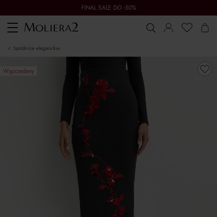
FINAL SALE DO -50%
Toggle
navigation
spódnice eleganckie
Wyprzedany