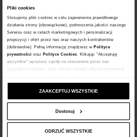
Pliki cookies
POWIADOM O DOSTAWIE
Stosujemy pliki cookies w celu zapewnienia prawidłowego
działania strony (obowiązkowe), podnoszenia jakości naszego
Dostawa
od 0 zł
Serwisu oraz w celach marketingowych i personalizacji
propozycji i ofert przez nas oraz naszych kontrahentów
(dobrowolne). Pełną informację znajdziesz w
Polityce
14 dni na zwrot towaru
prywatności
oraz
Polityce Cookies
. Klikając "Akceptuję
wszystkie" wyrażasz zgodę na stosowanie przez nas
wszystkich cookies. Jeśli chcesz ustawić własne preferencje
+1198 punktów
zyskujesz w Klubie Korzyści
Sprawdź
stosowania cookies, kliknij "Dostosuj" i zastosuj własne
ustawienia prywatności.
Kup teraz, Zapłać później!
ZAAKCEPTUJ WSZYSTKIE
Dostosuj
Opis produktu
ODRZUĆ WSZYSTKIE