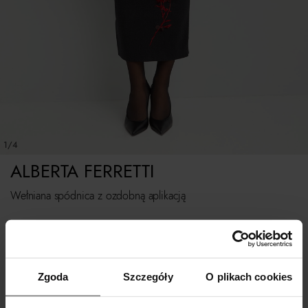
1/4
ALBERTA FERRETTI
Wełniana spódnica z ozdobną aplikacją
Rozmiarówka standardowa
Tabela rozmiarów
Zgoda
Szczegóły
O plikach cookies
WYBIERZ ROZMIAR