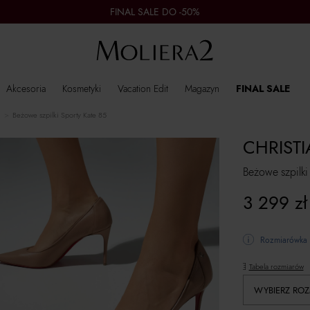
FINAL SALE DO -50%
Akcesoria
Kosmetyki
Vacation Edit
Magazyn
FINAL SALE
Beżowe szpilki Sporty Kate 85
CHRIST
Beżowe szpilki
3 299
zł
Rozmiarówka 
Tabela rozmiarów
WYBIERZ ROZ