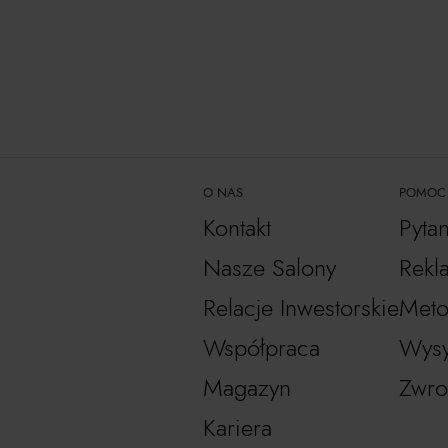
O NAS
POMOC
Kontakt
Pyta
Nasze Salony
Rekl
Relacje Inwestorskie
Meto
Współpraca
Wysy
Magazyn
Zwro
Kariera