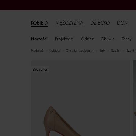
KOBIETA
MĘŻCZYZNA
DZIECKO
DOM
Nowości
Projektanci
Odzież
Obuwie
Torby
moliera2
kobieta
Christian Louboutin
buty
szpilki
szpilki
Bestseller