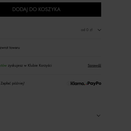
DODAJ DO KOSZYKA
od 0 zł
zwrot towaru
któw
zyskujesz w Klubie Korzyści
Sprawdź
 Zapłać później!