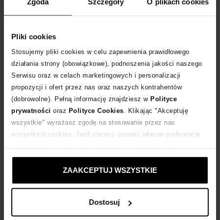
Zgoda
Szczegóły
O plikach cookies
DODAJ DO KOSZYKA
Dostawa
od 0 zł
Pliki cookies
Stosujemy pliki cookies w celu zapewnienia prawidłowego
14 dni na zwrot towaru
działania strony (obowiązkowe), podnoszenia jakości naszego
Serwisu oraz w celach marketingowych i personalizacji
propozycji i ofert przez nas oraz naszych kontrahentów
+90 punktów
zyskujesz w Klubie Korzyści
Sprawdź
(dobrowolne). Pełną informację znajdziesz w
Polityce
prywatności
oraz
Polityce Cookies
. Klikając "Akceptuję
wszystkie" wyrażasz zgodę na stosowanie przez nas
Kup teraz, Zapłać później!
wszystkich cookies. Jeśli chcesz ustawić własne preferencje
stosowania cookies, kliknij "Dostosuj" i zastosuj własne
Produkt partnerski
Moliera2
ustawienia prywatności.
ZAAKCEPTUJ WSZYSTKIE
Opis produktu
Dostosuj