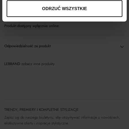
Materiał
ODRZUĆ WSZYSTKIE
Produkt dostępny wyłącznie online
Odpowiedzialność za produkt
LEBRAND
zobacz inne produkty
TRENDY, PREMIERY I KOMPLETNE STYLIZACJE
Zapisz się do naszego biuletynu, aby otrzymywać informacje o nowościach,
ekskluzywne oferty i inspiracje stylistyczne.