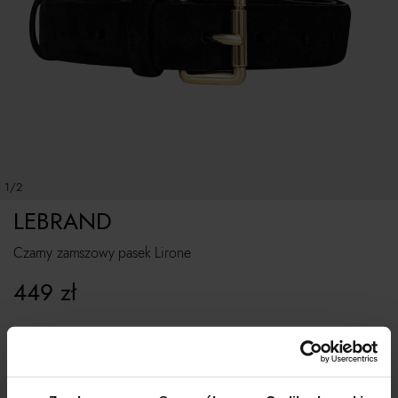
1/2
LEBRAND
Czarny zamszowy pasek Lirone
449
zł
ROZMIAR UNIWERSALNY