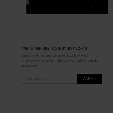
TRENDY, PREMIERY I KOMPLETNE STYLIZACJE
Zapisz się do naszego biuletynu, aby otrzymywać
informacje o nowościach, ekskluzywne oferty i inspiracje
stylistyczne.
ZAPISZ
Twój adres e-mail