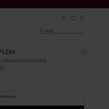
 PLEIN
z tłoczoną skórą Crystal Skull
KI
IWERSALNY