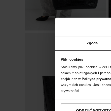
Zgoda
Pliki cookies
Stosujemy pliki cookies w celu
celach marketingowych i persona
znajdziesz w
Polityce prywatn
wszystkich cookies. Jeśli chces
prywatności.
ODRZUĆ WSZYSTK