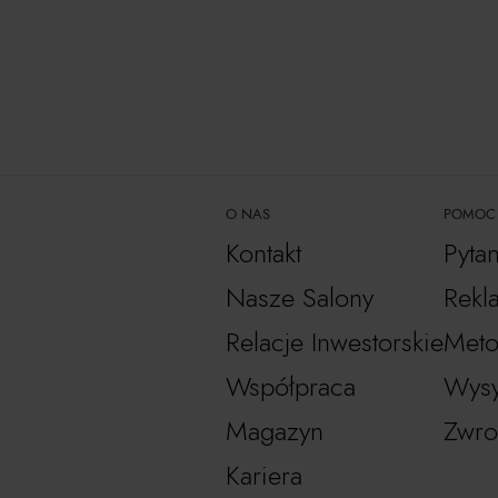
O NAS
POMOC
Kontakt
Pyta
Nasze Salony
Rekl
Relacje Inwestorskie
Meto
Współpraca
Wysy
Magazyn
Zwro
Kariera