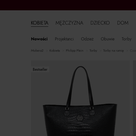
KOBIETA
MĘŻCZYZNA
DZIECKO
DOM
Nowości
Projektanci
Odzież
Obuwie
Torby
moliera2
kobieta
Philipp Plein
torby
torby na ramię
Czar
Bestseller