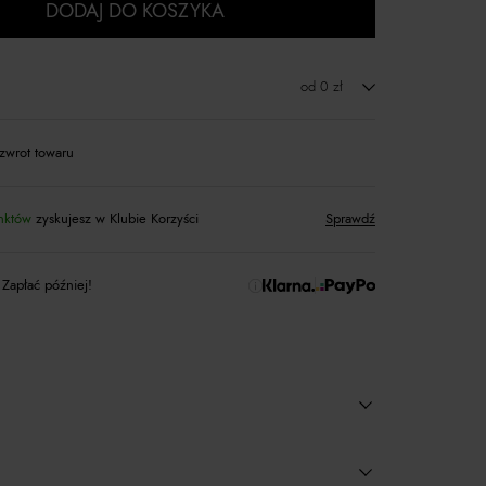
DODAJ DO KOSZYKA
od 0 zł
zwrot towaru
nktów
zyskujesz w Klubie Korzyści
Sprawdź
 Zapłać później!