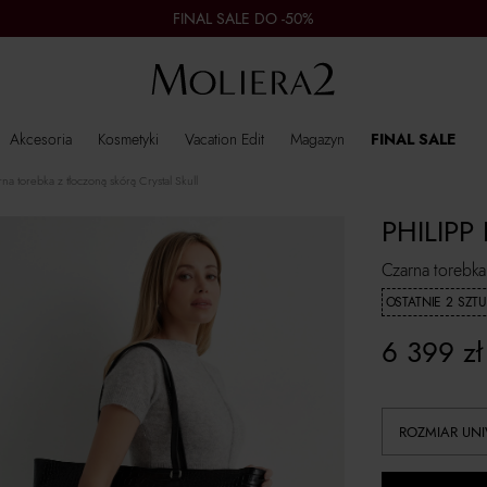
FINAL SALE DO -50%
Akcesoria
Kosmetyki
Vacation Edit
Magazyn
FINAL SALE
na torebka z tłoczoną skórą Crystal Skull
PHILIPP
Czarna torebka 
OSTATNIE 2 SZTU
6 399
zł
ROZMIAR UN