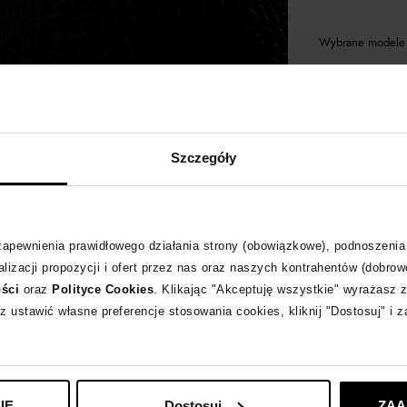
Wybrane modele 
PHILIPP PLEIN
zob
Szczegóły
 zapewnienia prawidłowego działania strony (obowiązkowe), podnoszenia
lizacji propozycji i ofert przez nas oraz naszych kontrahentów (dobrow
ości
oraz
Polityce Cookies
. Klikając "Akceptuję wszystkie" wyrażasz 
z ustawić własne preferencje stosowania cookies, kliknij "Dostosuj" i 
IE
Dostosuj
ZAA