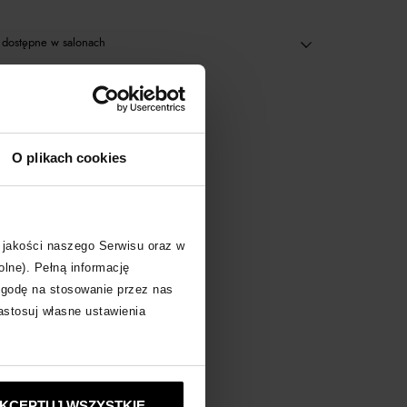
dostępne w salonach
acz inne produkty
O plikach cookies
 jakości naszego Serwisu oraz w
olne). Pełną informację
zgodę na stosowanie przez nas
zastosuj własne ustawienia
KCEPTUJ WSZYSTKIE