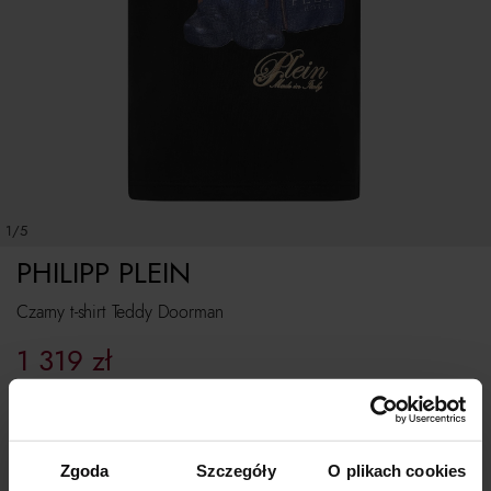
1/5
PHILIPP PLEIN
Czarny t-shirt Teddy Doorman
1 319
zł
Najniższa cena z 30 dni przed obniżką:
2 199
zł
Cena regularna:
2 199
zł
Rozmiarówka standardowa.
Zgoda
Szczegóły
O plikach cookies