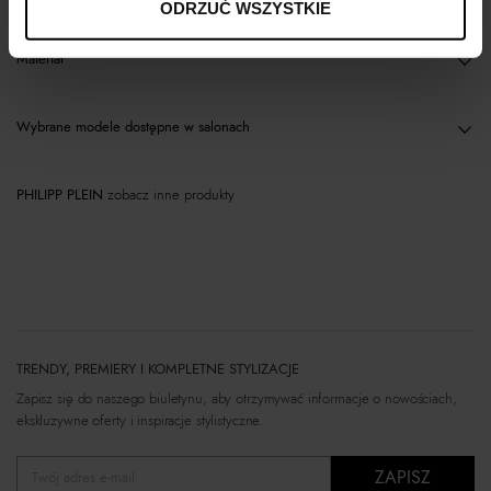
ODRZUĆ WSZYSTKIE
Materiał
Wybrane modele dostępne w salonach
PHILIPP PLEIN
zobacz inne produkty
TRENDY, PREMIERY I KOMPLETNE STYLIZACJE
Zapisz się do naszego biuletynu, aby otrzymywać informacje o nowościach,
ekskluzywne oferty i inspiracje stylistyczne.
ZAPISZ
Twój adres e-mail