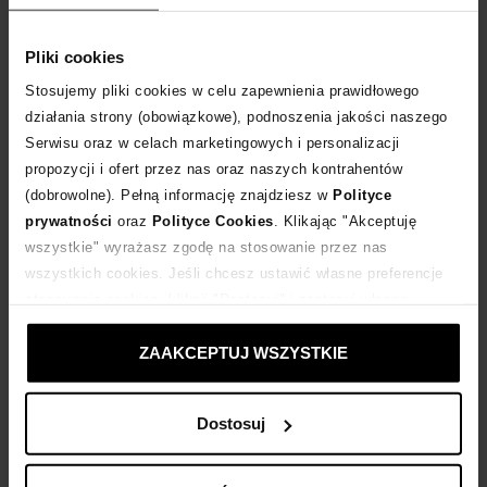
Tabela rozmiarów
WYBIERZ ROZMIAR
Pliki cookies
Stosujemy pliki cookies w celu zapewnienia prawidłowego
DODAJ DO KOSZYKA
działania strony (obowiązkowe), podnoszenia jakości naszego
Serwisu oraz w celach marketingowych i personalizacji
propozycji i ofert przez nas oraz naszych kontrahentów
Dostawa
od 0 zł
(dobrowolne). Pełną informację znajdziesz w
Polityce
prywatności
oraz
Polityce Cookies
. Klikając "Akceptuję
14 dni na zwrot towaru
wszystkie" wyrażasz zgodę na stosowanie przez nas
wszystkich cookies. Jeśli chcesz ustawić własne preferencje
stosowania cookies, kliknij "Dostosuj" i zastosuj własne
+264 punktów
zyskujesz w Klubie Korzyści
Sprawdź
ustawienia prywatności.
ZAAKCEPTUJ WSZYSTKIE
Kup teraz, Zapłać później!
Dostosuj
Opis produktu