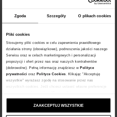
WYBIERZ ROZMIAR
Zgoda
Szczegóły
O plikach cookies
DODAJ DO KOSZYKA
Dostawa
od 0 zł
Pliki cookies
Stosujemy pliki cookies w celu zapewnienia prawidłowego
14 dni na zwrot towaru
działania strony (obowiązkowe), podnoszenia jakości naszego
Serwisu oraz w celach marketingowych i personalizacji
propozycji i ofert przez nas oraz naszych kontrahentów
+230 punktów
zyskujesz w Klubie Korzyści
Sprawdź
(dobrowolne). Pełną informację znajdziesz w
Polityce
prywatności
oraz
Polityce Cookies
. Klikając "Akceptuję
Kup teraz, Zapłać później!
wszystkie" wyrażasz zgodę na stosowanie przez nas
wszystkich cookies. Jeśli chcesz ustawić własne preferencje
stosowania cookies, kliknij "Dostosuj" i zastosuj własne
Produkt partnerski
Moliera2
ustawienia prywatności.
ZAAKCEPTUJ WSZYSTKIE