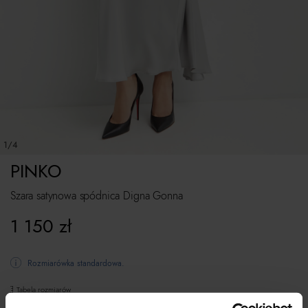
1/4
PINKO
Szara satynowa spódnica Digna Gonna
1 150
zł
Rozmiarówka standardowa.
Tabela rozmiarów