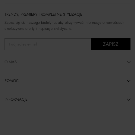
TRENDY, PREMIERY I KOMPLETNE STYLIZACJE
Zapisz się do naszego biuletynu, aby otrzymywać informacje o nowościach,
ekskluzywne oferty i inspiracje stylistyczne.
ZAPISZ
Twój adres e-mail
O NAS
POMOC
INFORMACJE