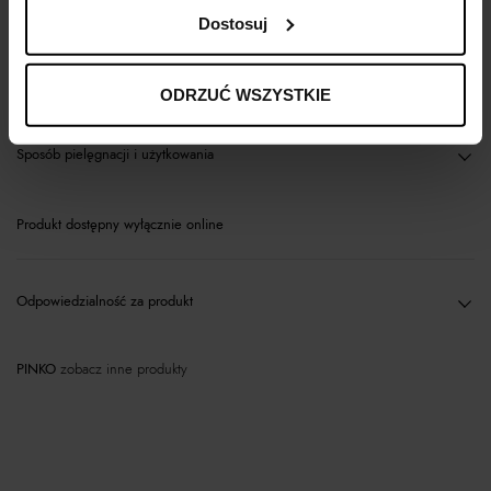
Opis produktu
Dostosuj
Materiał
ODRZUĆ WSZYSTKIE
Sposób pielęgnacji i użytkowania
Produkt dostępny wyłącznie online
Odpowiedzialność za produkt
PINKO
zobacz inne produkty