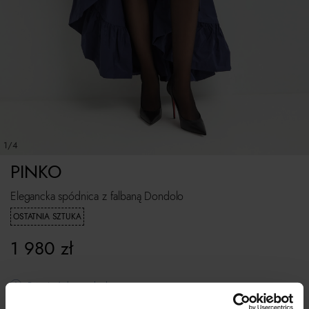
1/4
PINKO
Elegancka spódnica z falbaną Dondolo
OSTATNIA SZTUKA
1 980
zł
Rozmiarówka standardowa.