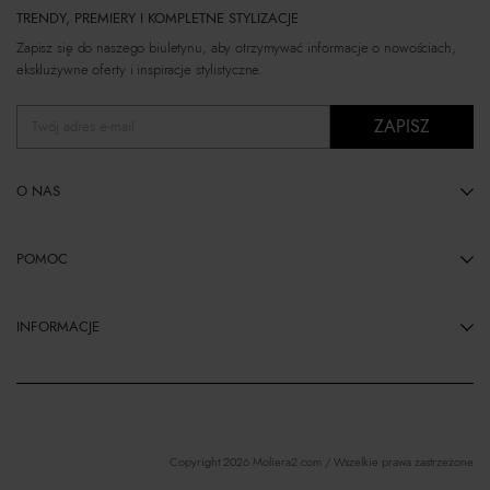
TRENDY, PREMIERY I KOMPLETNE STYLIZACJE
Zapisz się do naszego biuletynu, aby otrzymywać informacje o nowościach,
ekskluzywne oferty i inspiracje stylistyczne.
ZAPISZ
Twój adres e-mail
O NAS
POMOC
INFORMACJE
Copyright 2026 Moliera2.com / Wszelkie prawa zastrzeżone