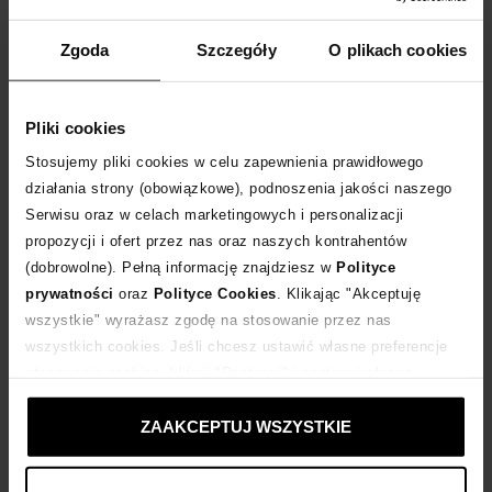
Tabela rozmiarów
WYBIERZ ROZMIAR
Zgoda
Szczegóły
O plikach cookies
DODAJ DO KOSZYKA
Pliki cookies
Stosujemy pliki cookies w celu zapewnienia prawidłowego
Dostawa
od 0 zł
działania strony (obowiązkowe), podnoszenia jakości naszego
Serwisu oraz w celach marketingowych i personalizacji
14 dni na zwrot towaru
propozycji i ofert przez nas oraz naszych kontrahentów
(dobrowolne). Pełną informację znajdziesz w
Polityce
prywatności
oraz
Polityce Cookies
. Klikając "Akceptuję
+396 punktów
zyskujesz w Klubie Korzyści
Sprawdź
wszystkie" wyrażasz zgodę na stosowanie przez nas
wszystkich cookies. Jeśli chcesz ustawić własne preferencje
Kup teraz, Zapłać później!
stosowania cookies, kliknij "Dostosuj" i zastosuj własne
ustawienia prywatności.
ZAAKCEPTUJ WSZYSTKIE
Produkt partnerski
Moliera2