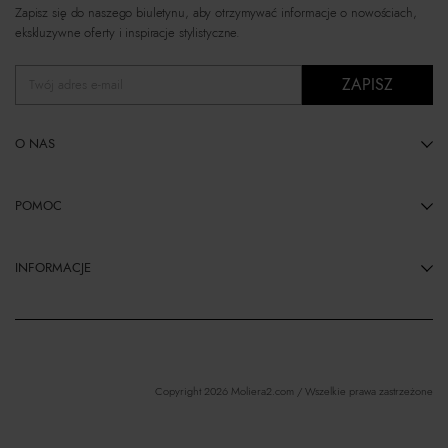
Zapisz się do naszego biuletynu, aby otrzymywać informacje o nowościach,
ekskluzywne oferty i inspiracje stylistyczne.
ZAPISZ
Twój adres e-mail
O NAS
POMOC
INFORMACJE
Copyright 2026 Moliera2.com / Wszelkie prawa zastrzeżone