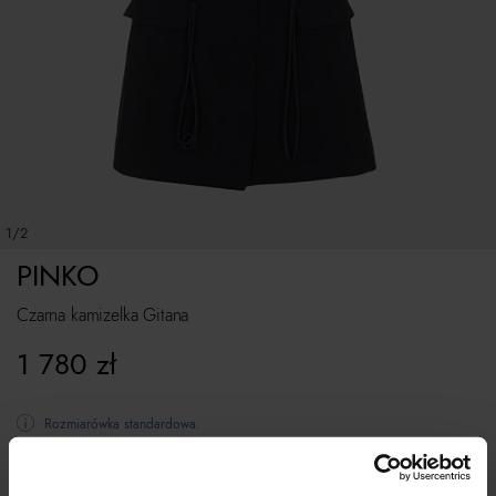
1/2
PINKO
Czarna kamizelka Gitana
1 780
zł
Rozmiarówka standardowa.
Tabela rozmiarów