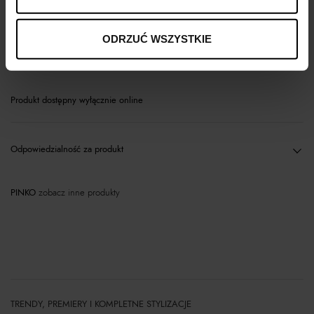
Opis produktu
ODRZUĆ WSZYSTKIE
Materiał
Produkt dostępny wyłącznie online
Odpowiedzialność za produkt
PINKO
zobacz inne produkty
TRENDY, PREMIERY I KOMPLETNE STYLIZACJE