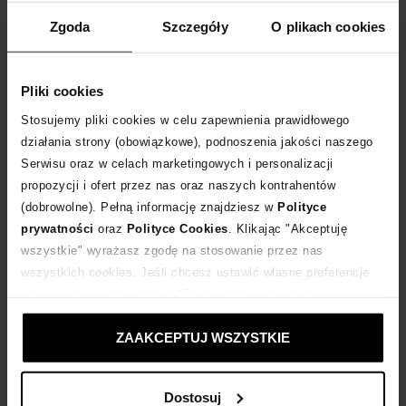
WYBIERZ ROZMIAR
Zgoda
Szczegóły
O plikach cookies
DODAJ DO KOSZYKA
Pliki cookies
Dostawa
od 0 zł
Stosujemy pliki cookies w celu zapewnienia prawidłowego
działania strony (obowiązkowe), podnoszenia jakości naszego
Serwisu oraz w celach marketingowych i personalizacji
14 dni na zwrot towaru
propozycji i ofert przez nas oraz naszych kontrahentów
(dobrowolne). Pełną informację znajdziesz w
Polityce
+356 punktów
zyskujesz w Klubie Korzyści
Sprawdź
prywatności
oraz
Polityce Cookies
. Klikając "Akceptuję
wszystkie" wyrażasz zgodę na stosowanie przez nas
wszystkich cookies. Jeśli chcesz ustawić własne preferencje
Kup teraz, Zapłać później!
stosowania cookies, kliknij "Dostosuj" i zastosuj własne
ustawienia prywatności.
Produkt partnerski
Moliera2
ZAAKCEPTUJ WSZYSTKIE
Dostosuj