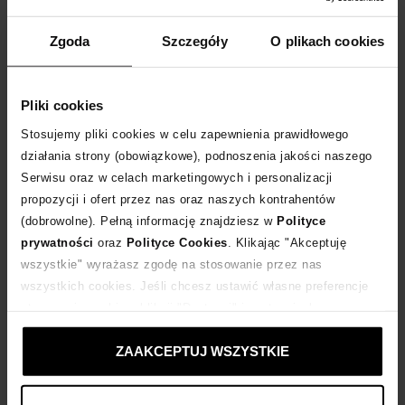
Tabela rozmiarów
WYBIERZ ROZMIAR
Zgoda
Szczegóły
O plikach cookies
DODAJ DO KOSZYKA
Pliki cookies
Stosujemy pliki cookies w celu zapewnienia prawidłowego
Dostawa
od 0 zł
działania strony (obowiązkowe), podnoszenia jakości naszego
Serwisu oraz w celach marketingowych i personalizacji
14 dni na zwrot towaru
propozycji i ofert przez nas oraz naszych kontrahentów
(dobrowolne). Pełną informację znajdziesz w
Polityce
prywatności
oraz
Polityce Cookies
. Klikając "Akceptuję
+80 punktów
zyskujesz w Klubie Korzyści
Sprawdź
wszystkie" wyrażasz zgodę na stosowanie przez nas
wszystkich cookies. Jeśli chcesz ustawić własne preferencje
Kup teraz, Zapłać później!
stosowania cookies, kliknij "Dostosuj" i zastosuj własne
ustawienia prywatności.
ZAAKCEPTUJ WSZYSTKIE
Produkt partnerski
Moliera2