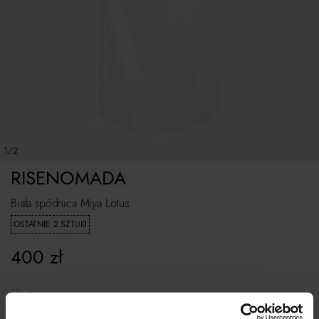
1/2
RISENOMADA
Biała spódnica Miya Lotus
OSTATNIE 2 SZTUKI
400
zł
Rozmiarówka standardowa