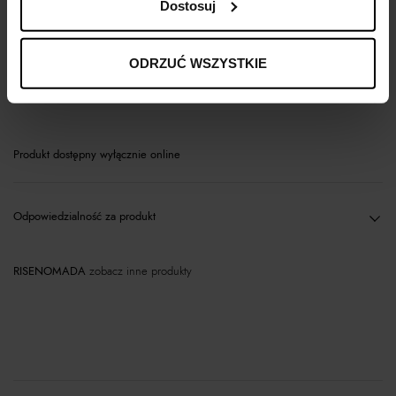
Dostosuj
Opis produktu
ODRZUĆ WSZYSTKIE
Materiał
Produkt dostępny wyłącznie online
Odpowiedzialność za produkt
RISENOMADA
zobacz inne produkty