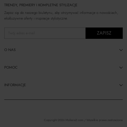
TRENDY, PREMIERY I KOMPLETNE STYLIZACJE
Zapisz się do naszego biuletynu, aby otrzymywać informacje o nowościach,
ekskluzywne oferty i inspiracje stylistyczne.
ZAPISZ
Twój adres e-mail
O NAS
POMOC
INFORMACJE
Copyright 2026 Moliera2.com / Wszelkie prawa zastrzeżone