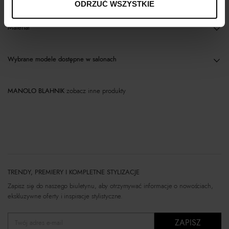
ODRZUĆ WSZYSTKIE
Materiał
Wybrane modele dostępne w salonach
MANOLO BLAHNIK
zobacz inne produkty
TRENDY, PREMIERY I KOMPLETNE STYLIZACJE
Zapisz się do naszego biuletynu, aby otrzymywać informacje o nowościach,
ekskluzywne oferty i inspiracje stylistyczne.
ZAPISZ
Twój adres e-mail