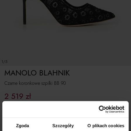
1/5
MANOLO BLAHNIK
Czarne koronkowe szpilki BB 90
2 519
zł
Najniższa cena z 30 dni przed obniżką:
3 599
zł
Cena regularna:
3 599
zł
Rozmiarówka standardowa.
Zgoda
Szczegóły
O plikach cookies