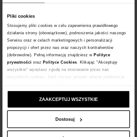
Tabela rozmiarów
WYBIERZ ROZMIAR
Pliki cookies
Stosujemy pliki cookies w celu zapewnienia prawidłowego
DODAJ DO KOSZYKA
działania strony (obowiązkowe), podnoszenia jakości naszego
Serwisu oraz w celach marketingowych i personalizacji
propozycji i ofert przez nas oraz naszych kontrahentów
Dostawa
od 0 zł
(dobrowolne). Pełną informację znajdziesz w
Polityce
prywatności
oraz
Polityce Cookies
. Klikając "Akceptuję
14 dni na zwrot towaru
wszystkie" wyrażasz zgodę na stosowanie przez nas
wszystkich cookies. Jeśli chcesz ustawić własne preferencje
stosowania cookies, kliknij "Dostosuj" i zastosuj własne
+504 punktów
zyskujesz w Klubie Korzyści
Sprawdź
ustawienia prywatności.
ZAAKCEPTUJ WSZYSTKIE
Kup teraz, Zapłać później!
Dostosuj
Opis produktu