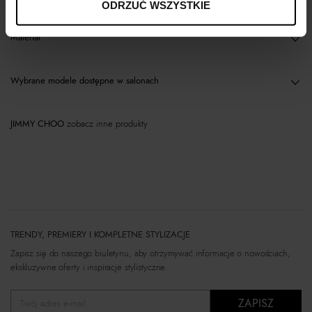
ODRZUĆ WSZYSTKIE
Materiał
Wybrane modele dostępne w salonach
JIMMY CHOO
zobacz inne produkty
TRENDY, PREMIERY I KOMPLETNE STYLIZACJE
Zapisz się do naszego biuletynu, aby otrzymywać informacje o nowościach,
ekskluzywne oferty i inspiracje stylistyczne.
ZAPISZ
Twój adres e-mail