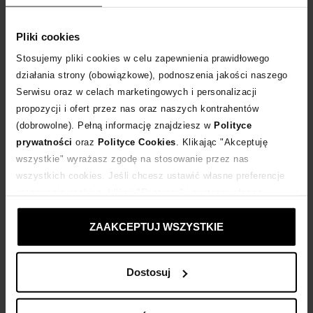
Tabela rozmiarów
WYBIERZ ROZMIAR
Pliki cookies
Stosujemy pliki cookies w celu zapewnienia prawidłowego
DODAJ DO KOSZYKA
działania strony (obowiązkowe), podnoszenia jakości naszego
Serwisu oraz w celach marketingowych i personalizacji
propozycji i ofert przez nas oraz naszych kontrahentów
Dostawa
od 0 zł
(dobrowolne). Pełną informację znajdziesz w
Polityce
prywatności
oraz
Polityce Cookies
. Klikając "Akceptuję
14 dni na zwrot towaru
wszystkie" wyrażasz zgodę na stosowanie przez nas
wszystkich cookies. Jeśli chcesz ustawić własne preferencje
stosowania cookies, kliknij "Dostosuj" i zastosuj własne
+812 punktów
zyskujesz w Klubie Korzyści
Sprawdź
ustawienia prywatności.
ZAAKCEPTUJ WSZYSTKIE
Kup teraz, Zapłać później!
Dostosuj
Opis produktu