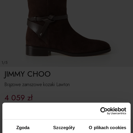
1/5
JIMMY CHOO
Brązowe zamszowe kozaki Lawton
4 059
zł
Najniższa cena z 30 dni przed obniżką:
5 799
zł
Cena regularna:
5 799
zł
Rozmiarówka standardowa
Zgoda
Szczegóły
O plikach cookies