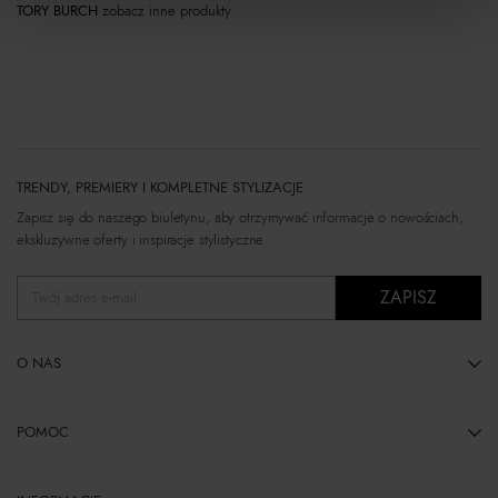
TORY BURCH
zobacz inne produkty
TRENDY, PREMIERY I KOMPLETNE STYLIZACJE
Zapisz się do naszego biuletynu, aby otrzymywać informacje o nowościach,
ekskluzywne oferty i inspiracje stylistyczne.
ZAPISZ
Twój adres e-mail
O NAS
POMOC