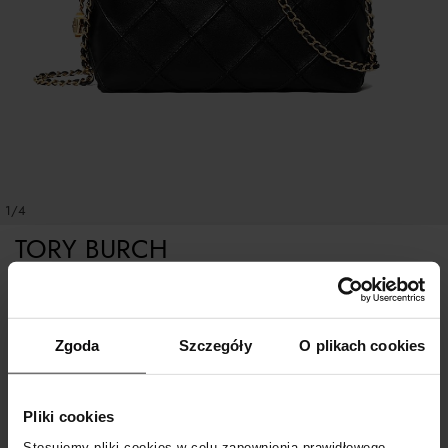
1/4
TORY BURCH
Czarna torebka Fleming
Zgoda
Szczegóły
O plikach cookies
ROZMIAR UNIWERSALNY
Pliki cookies
POWIADOM O DOSTAWIE
Stosujemy pliki cookies w celu zapewnienia prawidłowego