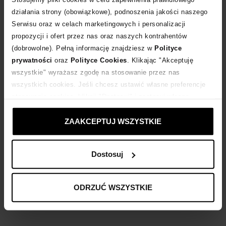
działania strony (obowiązkowe), podnoszenia jakości naszego
Serwisu oraz w celach marketingowych i personalizacji
Dostawa
od 0 zł
propozycji i ofert przez nas oraz naszych kontrahentów
(dobrowolne). Pełną informację znajdziesz w
Polityce
14 dni na zwrot towaru
prywatności
oraz
Polityce Cookies
. Klikając "Akceptuję
wszystkie" wyrażasz zgodę na stosowanie przez nas
wszystkich cookies. Jeśli chcesz ustawić własne preferencje
+266 punktów
zyskujesz w Klubie Korzyści
Sprawdź
stosowania cookies, kliknij "Dostosuj" i zastosuj własne
ustawienia prywatności.
Kup teraz, Zapłać później!
ZAAKCEPTUJ WSZYSTKIE
Dostosuj
Opis produktu
ODRZUĆ WSZYSTKIE
Materiał