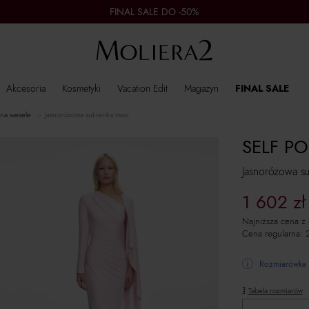
FINAL SALE DO -50%
Akcesoria
Kosmetyki
Vacation Edit
Magazyn
FINAL SALE
 na wesele
Jasnoróżowa sukienka maxi
SELF PO
Jasnoróżowa su
1 602
zł
Najniższa cena z
Cena regularna:
Rozmiarówka 
Tabela rozmiarów