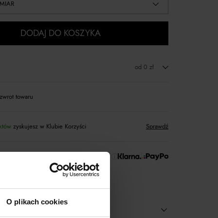
MIAR
DODAJ DO KOSZYKA
od 0 zł
zwrot towaru
któw
zyskujesz w Klubie Korzyści
Sprawdź
 Zapłać później!
O plikach cookies