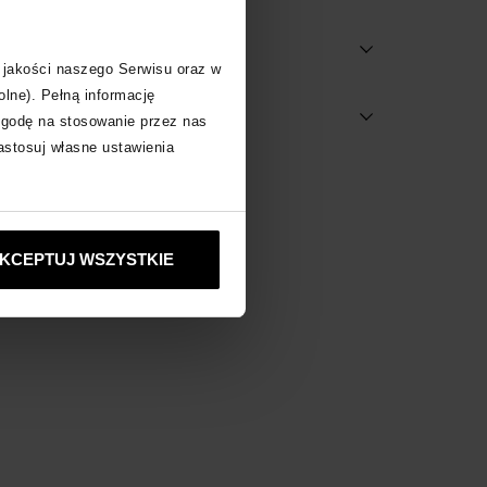
 jakości naszego Serwisu oraz w
olne). Pełną informację
dostępne w salonach
zgodę na stosowanie przez nas
zastosuj własne ustawienia
obacz inne produkty
KCEPTUJ WSZYSTKIE