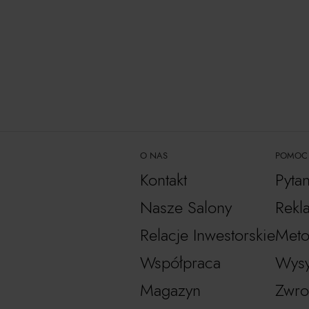
O NAS
POMOC
Kontakt
Pyta
Nasze Salony
Rekl
Relacje Inwestorskie
Meto
Współpraca
Wysy
Magazyn
Zwro