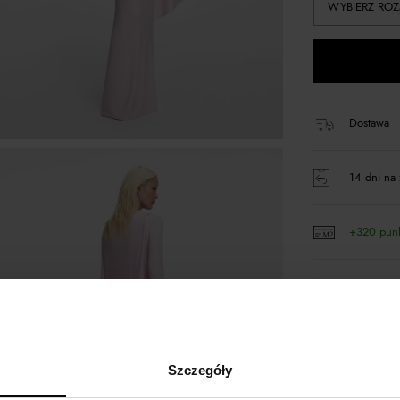
WYBIERZ ROZ
Dostawa
14 dni na 
+320 pun
Kup teraz,
Szczegóły
Opis produktu