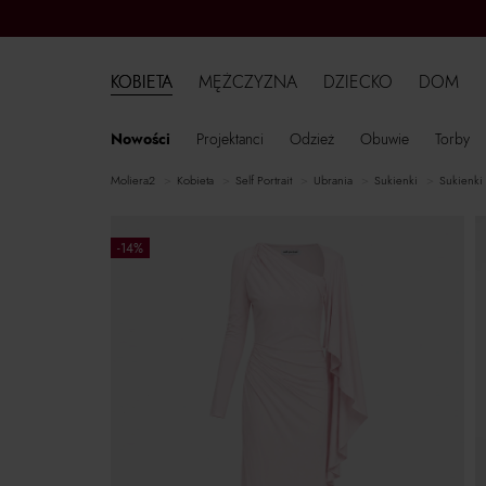
KOBIETA
MĘŻCZYZNA
DZIECKO
DOM
Nowości
Projektanci
Odzież
Obuwie
Torby
moliera2
kobieta
Self Portrait
ubrania
sukienki
sukienki
-14%