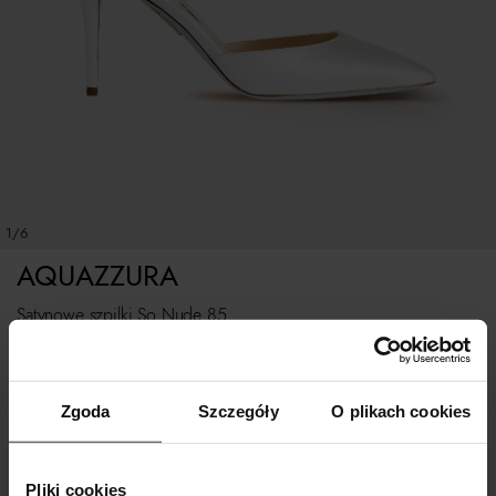
1/6
AQUAZZURA
Satynowe szpilki So Nude 85
Rozmiarówka standardowa.
Zgoda
Szczegóły
O plikach cookies
Tabela rozmiarów
WYBIERZ ROZMIAR
Pliki cookies