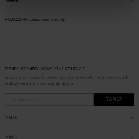
Materiał
AQUAZZURA
zobacz inne produkty
TRENDY, PREMIERY I KOMPLETNE STYLIZACJE
Zapisz się do naszego biuletynu, aby otrzymywać informacje o nowościach,
ekskluzywne oferty i inspiracje stylistyczne.
ZAPISZ
Twój adres e-mail
O NAS
POMOC