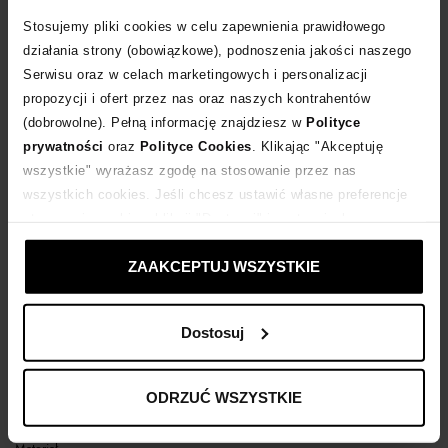
Stosujemy pliki cookies w celu zapewnienia prawidłowego
POWIADOM O DOSTAWIE
działania strony (obowiązkowe), podnoszenia jakości naszego
Serwisu oraz w celach marketingowych i personalizacji
propozycji i ofert przez nas oraz naszych kontrahentów
Dostawa
od 0 zł
(dobrowolne). Pełną informację znajdziesz w
Polityce
prywatności
oraz
Polityce Cookies
. Klikając "Akceptuję
14 dni na zwrot towaru
wszystkie" wyrażasz zgodę na stosowanie przez nas
wszystkich cookies. Jeśli chcesz ustawić własne preferencje
stosowania cookies, kliknij "Dostosuj" i zastosuj własne
+448 punktów
zyskujesz w Klubie Korzyści
Sprawdź
ustawienia prywatności.
ZAAKCEPTUJ WSZYSTKIE
Kup teraz, Zapłać później!
Dostosuj
Opis produktu
ODRZUĆ WSZYSTKIE