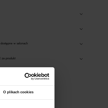
dostępne w salonach
 za produkt
inne produkty
O plikach cookies