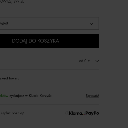
OWYŻEJ 399 ZŁ
MIAR
DODAJ DO KOSZYKA
od 0 zł
zwrot towaru
nktów
zyskujesz w Klubie Korzyści
Sprawdź
 Zapłać później!