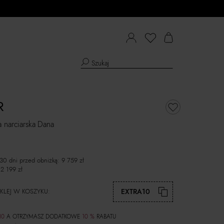
R
 narciarska Dana
 30 dni przed obniżką:
9 759
zł
12 199
zł
KLEJ W KOSZYKU:
EXTRA10
10
A OTRZYMASZ DODATKOWE
10 %
RABATU