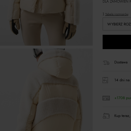
DLA ZAMÓWIEŃ P
Tabela rozmiarów
WYBIERZ ROZ
Dostawa
14 dni na 
+1708 pu
Kup teraz,