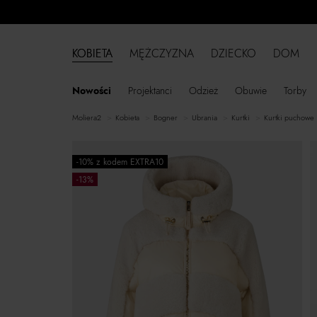
KOBIETA
MĘŻCZYZNA
DZIECKO
DOM
Nowości
Projektanci
Odzież
Obuwie
Torby
moliera2
kobieta
Bogner
ubrania
kurtki
kurtki puchowe
-10% z kodem EXTRA10
-13%