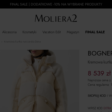
FINAL SALE | DODATKOWE -10% NA WYBRANE PRODUKTY
Akcesoria
Kosmetyki
Vacation Edit
Magazyn
FINAL SALE
Kremowa kurtka narciarska Dana
BOGNE
Kremowa kurtka
8 539
zł
Najniższa cena z
Cena regularna:
SKOPIUJ KOD
I W
WPISZ KOD
EXTRA