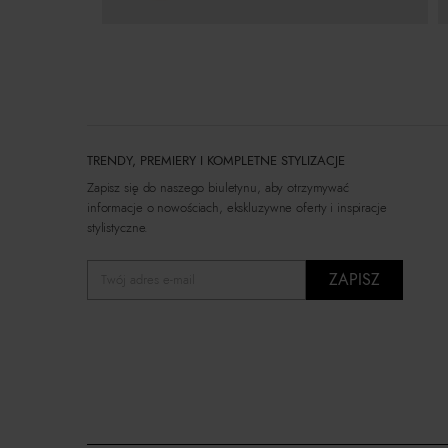
TRENDY, PREMIERY I KOMPLETNE STYLIZACJE
Zapisz się do naszego biuletynu, aby otrzymywać
informacje o nowościach, ekskluzywne oferty i inspiracje
stylistyczne.
ZAPISZ
Twój adres e-mail