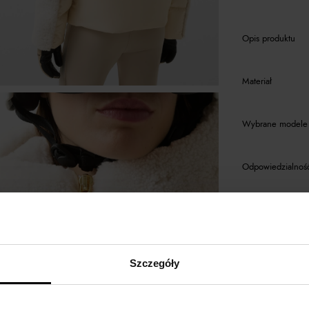
Opis produktu
Materiał
Wybrane modele 
Odpowiedzialność
BOGNER
zobacz 
Szczegóły