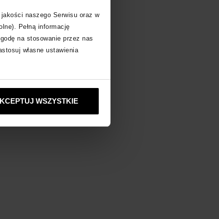
 jakości naszego Serwisu oraz w
olne). Pełną informację
zgodę na stosowanie przez nas
zastosuj własne ustawienia
KCEPTUJ WSZYSTKIE