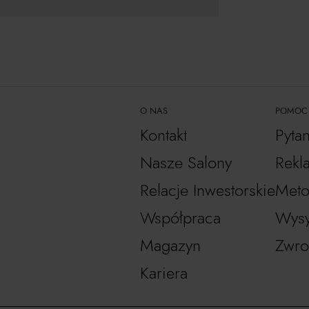
O NAS
POMOC
Kontakt
Pyta
Nasze Salony
Rekl
Relacje Inwestorskie
Meto
Współpraca
Wysy
Magazyn
Zwro
Kariera