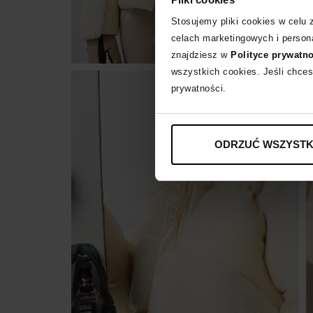
Stosujemy pliki cookies w celu
celach marketingowych i persona
znajdziesz w
Polityce prywatn
wszystkich cookies. Jeśli chces
prywatności.
ODRZUĆ WSZYSTK