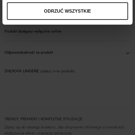
ODRZUĆ WSZYSTKIE
Materiał
Produkt dostępny wyłącznie online
Odpowiedzialność za produkt
ZHILYOVA LINGERIE
zobacz inne produkty
TRENDY, PREMIERY I KOMPLETNE STYLIZACJE
Zapisz się do naszego biuletynu, aby otrzymywać informacje o nowościach,
ekskluzywne oferty i inspiracje stylistyczne.