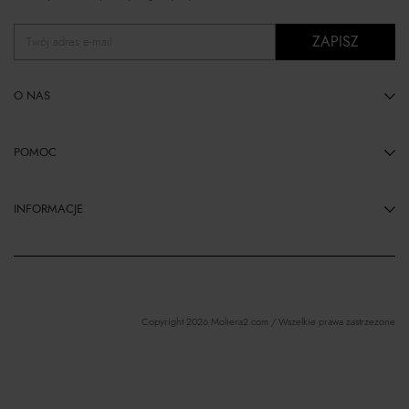
ZAPISZ
Twój adres e-mail
O NAS
POMOC
INFORMACJE
Copyright 2026 Moliera2.com / Wszelkie prawa zastrzeżone