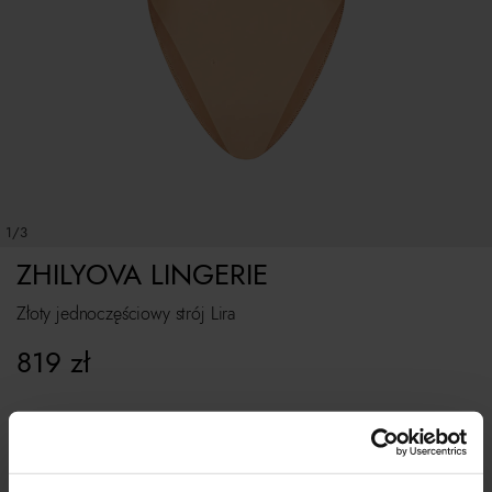
1/3
ZHILYOVA LINGERIE
Złoty jednoczęściowy strój Lira
819
zł
Tabela rozmiarów
WYBIERZ ROZMIAR