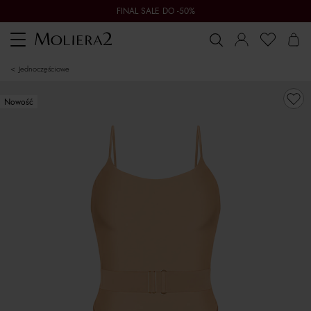
FINAL SALE DO -50%
Toggle
navigation
jednoczęściowe
Nowość