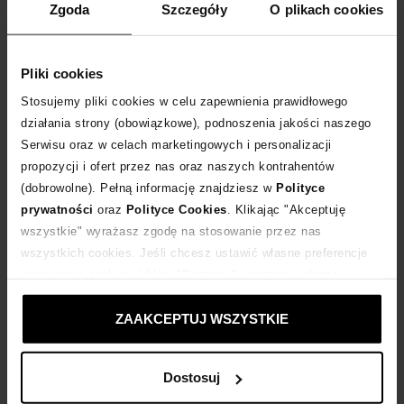
Zgoda
Szczegóły
O plikach cookies
DODAJ DO KOSZYKA
Pliki cookies
Dostawa
od 0 zł
Stosujemy pliki cookies w celu zapewnienia prawidłowego
działania strony (obowiązkowe), podnoszenia jakości naszego
14 dni na zwrot towaru
Serwisu oraz w celach marketingowych i personalizacji
propozycji i ofert przez nas oraz naszych kontrahentów
+164 punktów
zyskujesz w Klubie Korzyści
Sprawdź
(dobrowolne). Pełną informację znajdziesz w
Polityce
prywatności
oraz
Polityce Cookies
. Klikając "Akceptuję
wszystkie" wyrażasz zgodę na stosowanie przez nas
Kup teraz, Zapłać później!
wszystkich cookies. Jeśli chcesz ustawić własne preferencje
stosowania cookies, kliknij "Dostosuj" i zastosuj własne
Produkt partnerski
Moliera2
ustawienia prywatności.
ZAAKCEPTUJ WSZYSTKIE
Dostosuj
Opis produktu