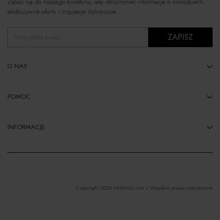
Zapisz się do naszego biuletynu, aby otrzymywać informacje o nowościach,
ekskluzywne oferty i inspiracje stylistyczne.
ZAPISZ
Twój adres e-mail
O NAS
POMOC
INFORMACJE
Copyright 2026 Moliera2.com / Wszelkie prawa zastrzeżone