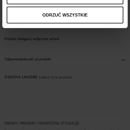
Opis produktu
ODRZUĆ WSZYSTKIE
Materiał
Produkt dostępny wyłącznie online
Odpowiedzialność za produkt
ZHILYOVA LINGERIE
zobacz inne produkty
TRENDY, PREMIERY I KOMPLETNE STYLIZACJE