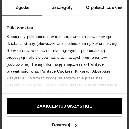
Zgoda
Szczegóły
O plikach cookies
DODAJ DO KOSZYKA
Pliki cookies
Dostawa
od 0 zł
Stosujemy pliki cookies w celu zapewnienia prawidłowego
działania strony (obowiązkowe), podnoszenia jakości naszego
14 dni na zwrot towaru
Serwisu oraz w celach marketingowych i personalizacji
propozycji i ofert przez nas oraz naszych kontrahentów
(dobrowolne). Pełną informację znajdziesz w
Polityce
+80 punktów
zyskujesz w Klubie Korzyści
Sprawdź
prywatności
oraz
Polityce Cookies
. Klikając "Akceptuję
wszystkie" wyrażasz zgodę na stosowanie przez nas
Kup teraz, Zapłać później!
wszystkich cookies. Jeśli chcesz ustawić własne preferencje
stosowania cookies, kliknij "Dostosuj" i zastosuj własne
ustawienia prywatności.
Produkt partnerski
Moliera2
ZAAKCEPTUJ WSZYSTKIE
Dostosuj