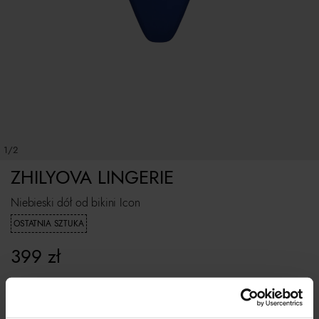
1/2
ZHILYOVA LINGERIE
Niebieski dół od bikini Icon
OSTATNIA SZTUKA
399
zł
Tabela rozmiarów
WYBIERZ ROZMIAR