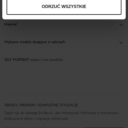
Opis produktu
ODRZUĆ WSZYSTKIE
Materiał
Wybrane modele dostępne w salonach
SELF PORTRAIT
zobacz inne produkty
TRENDY, PREMIERY I KOMPLETNE STYLIZACJE
Zapisz się do naszego biuletynu, aby otrzymywać informacje o nowościach,
ekskluzywne oferty i inspiracje stylistyczne.