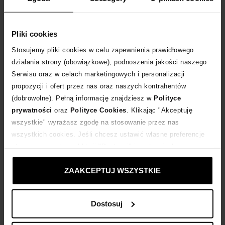
Rozmiarówka standardowa. Jesteś pomiędzy? Wybierz większy rozmiar.
Tabela rozmiarów
Pliki cookies
WYBIERZ ROZMIAR
Stosujemy pliki cookies w celu zapewnienia prawidłowego
działania strony (obowiązkowe), podnoszenia jakości naszego
DODAJ DO KOSZYKA
Serwisu oraz w celach marketingowych i personalizacji
propozycji i ofert przez nas oraz naszych kontrahentów
Dostawa
od 0 zł
(dobrowolne). Pełną informację znajdziesz w
Polityce
prywatności
oraz
Polityce Cookies
. Klikając "Akceptuję
wszystkie" wyrażasz zgodę na stosowanie przez nas
14 dni na zwrot towaru
wszystkich cookies. Jeśli chcesz ustawić własne preferencje
stosowania cookies, kliknij "Dostosuj" i zastosuj własne
+239 punktów
zyskujesz w Klubie Korzyści
Sprawdź
ustawienia prywatności.
ZAAKCEPTUJ WSZYSTKIE
Kup teraz, Zapłać później!
Dostosuj