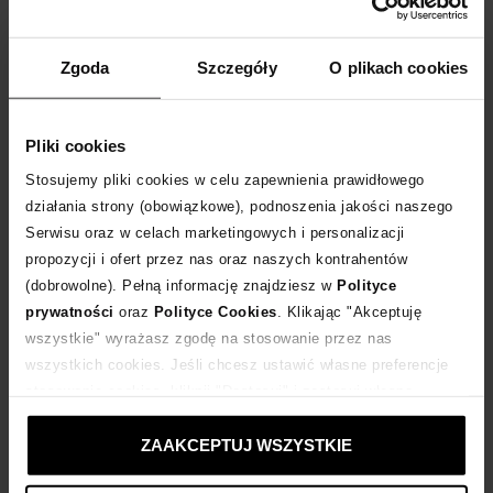
WYBIERZ ROZMIAR
Zgoda
Szczegóły
O plikach cookies
DODAJ DO KOSZYKA
Dostawa
od 0 zł
Pliki cookies
Stosujemy pliki cookies w celu zapewnienia prawidłowego
14 dni na zwrot towaru
działania strony (obowiązkowe), podnoszenia jakości naszego
Serwisu oraz w celach marketingowych i personalizacji
propozycji i ofert przez nas oraz naszych kontrahentów
+64 punktów
zyskujesz w Klubie Korzyści
Sprawdź
(dobrowolne). Pełną informację znajdziesz w
Polityce
prywatności
oraz
Polityce Cookies
. Klikając "Akceptuję
Kup teraz, Zapłać później!
wszystkie" wyrażasz zgodę na stosowanie przez nas
wszystkich cookies. Jeśli chcesz ustawić własne preferencje
stosowania cookies, kliknij "Dostosuj" i zastosuj własne
Produkt partnerski
Moliera2
ustawienia prywatności.
ZAAKCEPTUJ WSZYSTKIE