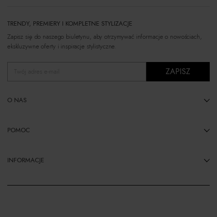
TRENDY, PREMIERY I KOMPLETNE STYLIZACJE
Zapisz się do naszego biuletynu, aby otrzymywać informacje o nowościach,
ekskluzywne oferty i inspiracje stylistyczne.
ZAPISZ
Twój adres e-mail
O NAS
POMOC
INFORMACJE