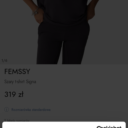
1/6
FEMSSY
Szary t-shirt Signa
319
zł
Rozmiarówka standardowa
Tabela rozmiarów