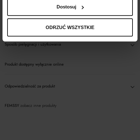
Opis produktu
Dostosuj
Materiał
ODRZUĆ WSZYSTKIE
Sposób pielęgnacji i użytkowania
Produkt dostępny wyłącznie online
Odpowiedzialność za produkt
FEMSSY
zobacz inne produkty