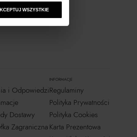
obacz inne produkty
KCEPTUJ WSZYSTKIE
INFORMACJE
nia i Odpowiedzi
Regulaminy
amacje
Polityka Prywatności
dy Dostawy
Polityka Cookies
łka Zagraniczna
Karta Prezentowa