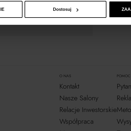
SELF PORTRAIT
z
IE
Dostosuj
ZAA
O NAS
POMOC
Kontakt
Pyta
Nasze Salony
Rekl
Relacje Inwestorskie
Meto
Współpraca
Wysy