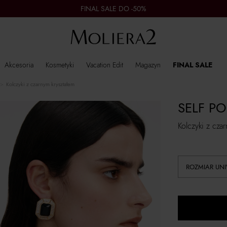
FINAL SALE DO -50%
Akcesoria
Kosmetyki
Vacation Edit
Magazyn
FINAL SALE
Kolczyki z czarnym kryształem
SELF PO
Kolczyki z cza
ROZMIAR UN