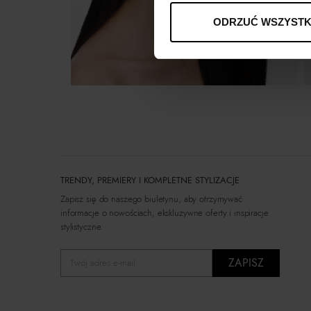
ODRZUĆ WSZYSTK
TRENDY, PREMIERY I KOMPLETNE STYLIZACJE
Zapisz się do naszego biuletynu, aby otrzymywać
informacje o nowościach, ekskluzywne oferty i inspiracje
stylistyczne.
ZAPISZ
Twój adres e-mail