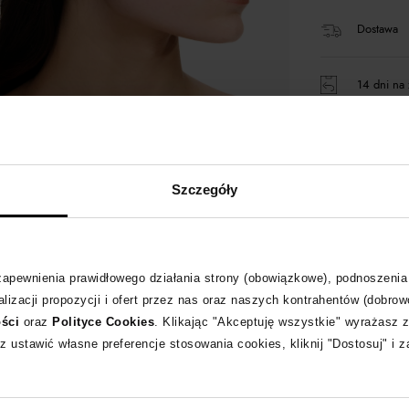
Dostawa
14 dni na 
+128 pun
Szczegóły
Kup teraz,
 zapewnienia prawidłowego działania strony (obowiązkowe), podnoszenia
Opis produktu
lizacji propozycji i ofert przez nas oraz naszych kontrahentów (dobrow
ości
oraz
Polityce Cookies
. Klikając "Akceptuję wszystkie" wyrażasz 
z ustawić własne preferencje stosowania cookies, kliknij "Dostosuj" i 
Materiał