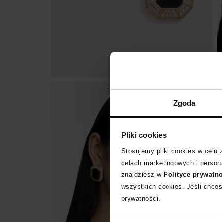
Zgoda
Pliki cookies
Stosujemy pliki cookies w celu
celach marketingowych i persona
znajdziesz w
Polityce prywatn
wszystkich cookies. Jeśli chces
prywatności.