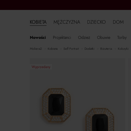
KOBIETA
MĘŻCZYZNA
DZIECKO
DOM
Nowości
Projektanci
Odzież
Obuwie
Torby
moliera2
kobieta
Self Portrait
dodatki
biżuteria
kolczyki
Wyprzedany