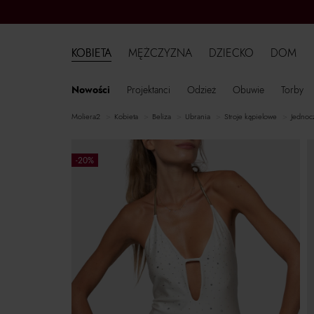
KOBIETA
MĘŻCZYZNA
DZIECKO
DOM
Nowości
Projektanci
Odzież
Obuwie
Torby
moliera2
kobieta
Beliza
ubrania
stroje kąpielowe
jednoc
-20%