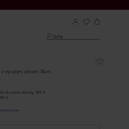
y z wyciętymi plecami Talumi
 30 dni przed obniżką:
989
zł
989
zł
standardowa