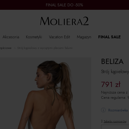
FINAL SALE DO -50%
Akcesoria
Kosmetyki
Vacation Edit
Magazyn
FINAL SALE
zęściowe
Strój kąpielowy z wyciętymi plecami Talumi
BELIZA
Strój kąpielow
791
zł
Najniższa cena z
Cena regularna:
Rozmiarówka 
Tabela rozmiarów