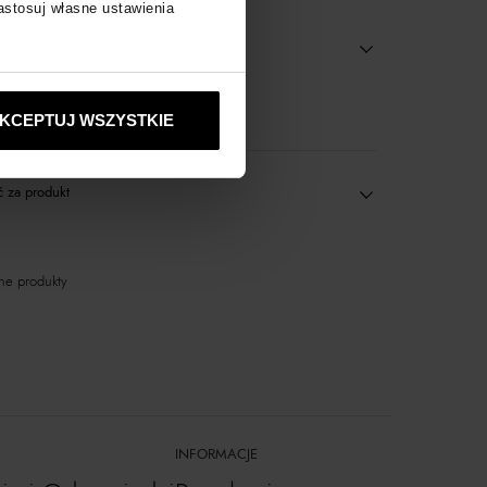
zastosuj własne ustawienia
wyłącznie online
KCEPTUJ WSZYSTKIE
 za produkt
ne produkty
INFORMACJE