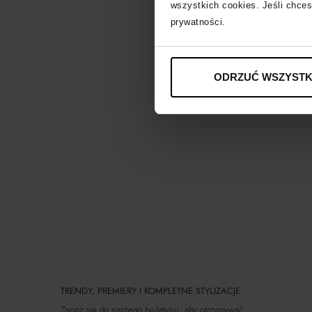
wszystkich cookies. Jeśli chces
prywatności.
ODRZUĆ WSZYSTK
TRENDY, PREMIERY I KOMPLETNE STYLIZACJE
Zapisz się do naszego biuletynu, aby otrzymywać