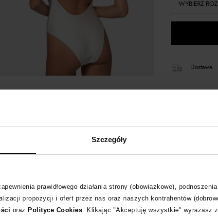
WYBIERZ ROZ
Dostawa
14 dni na 
+158 pun
Szczegóły
Kup teraz,
 zapewnienia prawidłowego działania strony (obowiązkowe), podnoszenia
lizacji propozycji i ofert przez nas oraz naszych kontrahentów (dobrow
Opis produktu
ości
oraz
Polityce Cookies
. Klikając "Akceptuję wszystkie" wyrażasz 