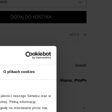
MIAR
DODAJ DO KOSZYKA
od 0 zł
zwrot towaru
któw
zyskujesz w Klubie Korzyści
Sprawdź
O plikach cookies
 Zapłać później!
 jakości naszego Serwisu oraz w
olne). Pełną informację
zgodę na stosowanie przez nas