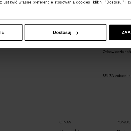
z ustawić własne preferencje stosowania cookies, kliknij "Dostosuj" i 
Materiał
Produkt dostępny 
IE
Dostosuj
ZAA
Odpowiedzialność
BELIZA
zobacz in
O NAS
POMOC