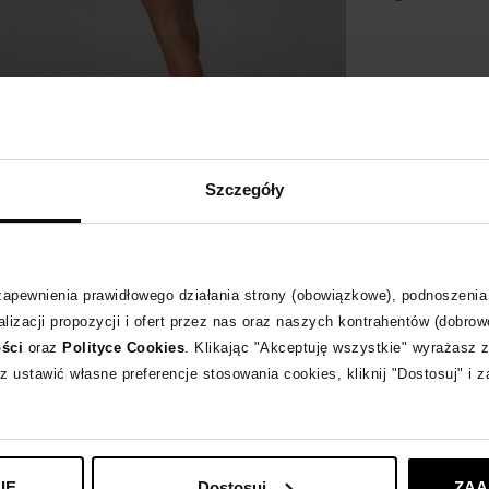
Opis produktu
Materiał
Szczegóły
Sposób pielęgnacj
 zapewnienia prawidłowego działania strony (obowiązkowe), podnoszenia
Produkt dostępny 
lizacji propozycji i ofert przez nas oraz naszych kontrahentów (dobrow
ości
oraz
Polityce Cookies
. Klikając "Akceptuję wszystkie" wyrażasz 
z ustawić własne preferencje stosowania cookies, kliknij "Dostosuj" i 
Odpowiedzialność
CHEEKY MONKE
IE
Dostosuj
ZAA