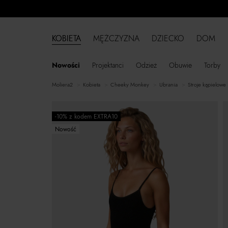
KOBIETA
MĘŻCZYZNA
DZIECKO
DOM
Nowości
Projektanci
Odzież
Obuwie
Torby
moliera2
kobieta
Cheeky Monkey
ubrania
stroje kąpielowe
-10% z kodem EXTRA10
Nowość