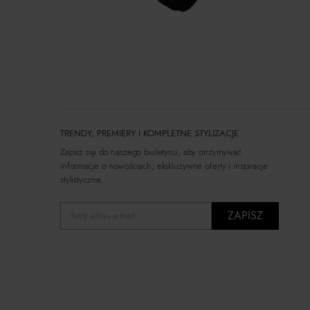
TRENDY, PREMIERY I KOMPLETNE STYLIZACJE
Zapisz się do naszego biuletynu, aby otrzymywać
informacje o nowościach, ekskluzywne oferty i inspiracje
stylistyczne.
ZAPISZ
Twój adres e-mail