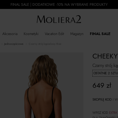
FINAL SALE | DODATKOWE -10% NA WYBRANE PRODUKTY
Akcesoria
Kosmetyki
Vacation Edit
Magazyn
FINAL SALE
jednoczęściowe
Czarny strój kąpielowy Bise
CHEEKY
Czarny strój k
OSTATNIE 2 SZTU
649
zł
SKOPIUJ KOD
I W
WPISZ KOD
EXTRA