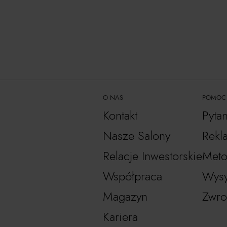
O NAS
POMOC
Kontakt
Pyta
Nasze Salony
Rekl
Relacje Inwestorskie
Meto
Współpraca
Wysy
Magazyn
Zwro
Kariera