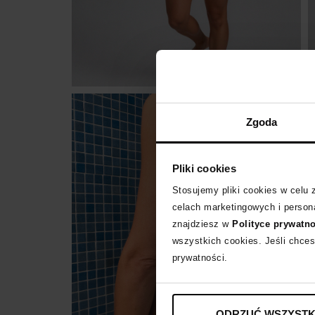
Zgoda
Pliki cookies
Stosujemy pliki cookies w celu
celach marketingowych i persona
znajdziesz w
Polityce prywatn
wszystkich cookies. Jeśli chces
prywatności.
ODRZUĆ WSZYSTK