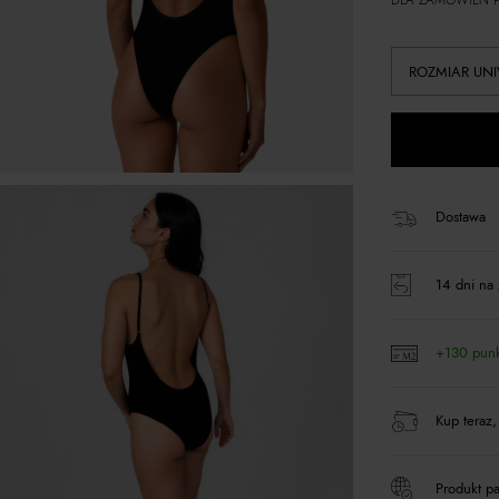
DLA ZAMÓWIEŃ P
ROZMIAR UN
Dostawa
14 dni na 
+130 pun
Kup teraz,
Produkt pa