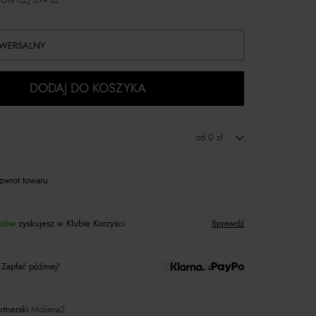
OWYŻEJ 399 ZŁ
IWERSALNY
DODAJ DO KOSZYKA
od 0 zł
zwrot towaru
któw
zyskujesz w Klubie Korzyści
Sprawdź
 Zapłać później!
rtnerski
Moliera2