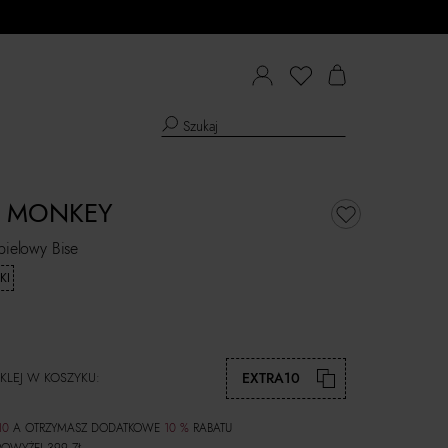
 MONKEY
ąpielowy Bise
KI
KLEJ W KOSZYKU:
EXTRA10
10
A OTRZYMASZ DODATKOWE
10 %
RABATU