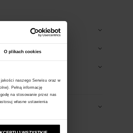
O plikach cookies
i i użytkowania
 jakości naszego Serwisu oraz w
wyłącznie online
olne). Pełną informację
zgodę na stosowanie przez nas
zastosuj własne ustawienia
 za produkt
Y
zobacz inne produkty
KCEPTUJ WSZYSTKIE