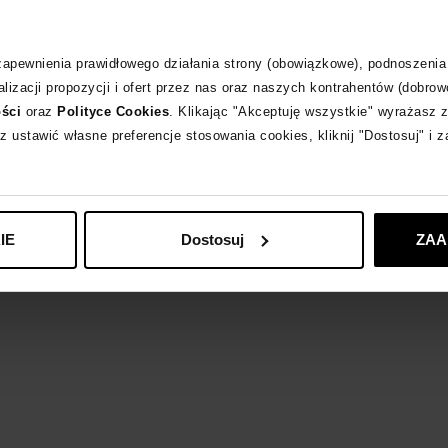
Opis produktu
 zapewnienia prawidłowego działania strony (obowiązkowe), podnoszenia
Materiał
lizacji propozycji i ofert przez nas oraz naszych kontrahentów (dobrow
ości
oraz
Polityce Cookies
. Klikając "Akceptuję wszystkie" wyrażasz 
Produkt dostępny 
z ustawić własne preferencje stosowania cookies, kliknij "Dostosuj" i 
Odpowiedzialność
IE
Dostosuj
ZAA
BENU STUDIO
zob