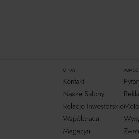
O NAS
POMOC
Kontakt
Pyta
Nasze Salony
Rekl
Relacje Inwestorskie
Meto
Współpraca
Wysy
Magazyn
Zwro