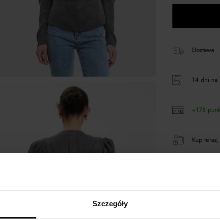
Dostawa
14 dni na 
+178 pun
Kup teraz,
Produkt pa
Szczegóły