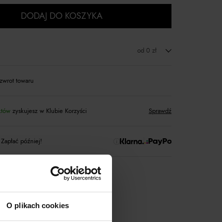
DODAJ DO KOSZYKA
od 0 zł
zwrot towaru
któw
zyskujesz w Klubie Korzyści
Sprawdź
 Zapłać później!
rtnerski
Moliera2
O plikach cookies