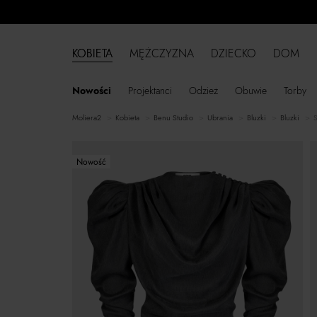
KOBIETA
MĘŻCZYZNA
DZIECKO
DOM
Nowości
Projektanci
Odzież
Obuwie
Torby
moliera2
kobieta
Benu Studio
ubrania
bluzki
bluzki
S
Nowość