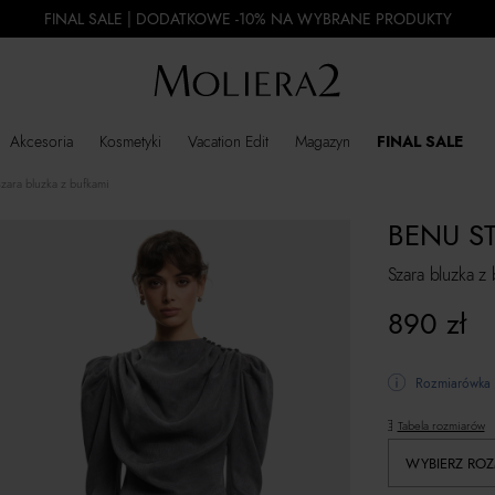
FINAL SALE | DODATKOWE -10% NA WYBRANE PRODUKTY
Akcesoria
Kosmetyki
Vacation Edit
Magazyn
FINAL SALE
zara bluzka z bufkami
BENU S
Szara bluzka z
890
zł
Rozmiarówka 
Tabela rozmiarów
WYBIERZ ROZ