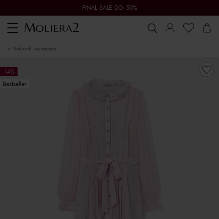
FINAL SALE DO -50%
Toggle
navigation
sukienki na wesele
-14%
Bestseller