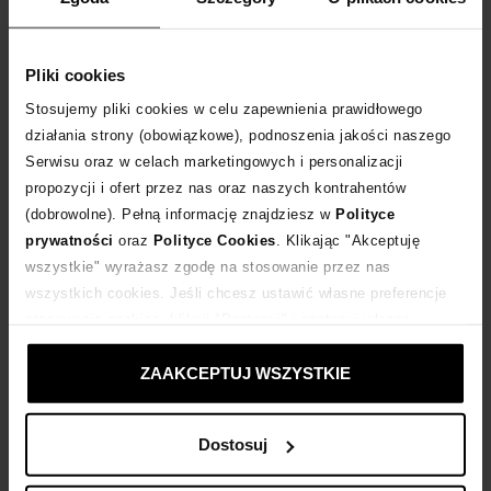
Rozmiarówka standardowa. Jesteś pomiędzy? Wybierz większy rozmiar.
Tabela rozmiarów
Pliki cookies
WYBIERZ ROZMIAR
Stosujemy pliki cookies w celu zapewnienia prawidłowego
działania strony (obowiązkowe), podnoszenia jakości naszego
DODAJ DO KOSZYKA
Serwisu oraz w celach marketingowych i personalizacji
propozycji i ofert przez nas oraz naszych kontrahentów
Dostawa
od 0 zł
(dobrowolne). Pełną informację znajdziesz w
Polityce
prywatności
oraz
Polityce Cookies
. Klikając "Akceptuję
wszystkie" wyrażasz zgodę na stosowanie przez nas
14 dni na zwrot towaru
wszystkich cookies. Jeśli chcesz ustawić własne preferencje
stosowania cookies, kliknij "Dostosuj" i zastosuj własne
+290 punktów
zyskujesz w Klubie Korzyści
Sprawdź
ustawienia prywatności.
ZAAKCEPTUJ WSZYSTKIE
Kup teraz, Zapłać później!
Dostosuj