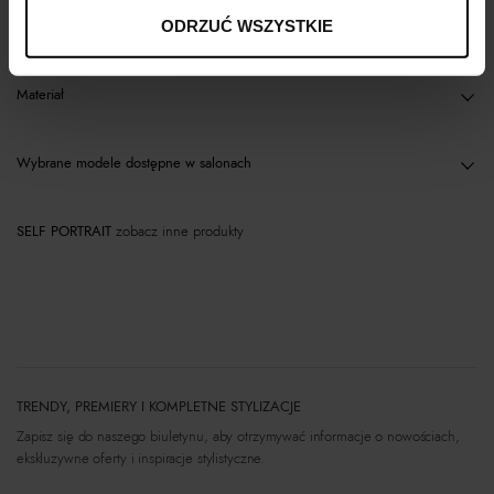
Opis produktu
ODRZUĆ WSZYSTKIE
Materiał
Wybrane modele dostępne w salonach
SELF PORTRAIT
zobacz inne produkty
TRENDY, PREMIERY I KOMPLETNE STYLIZACJE
Zapisz się do naszego biuletynu, aby otrzymywać informacje o nowościach,
ekskluzywne oferty i inspiracje stylistyczne.