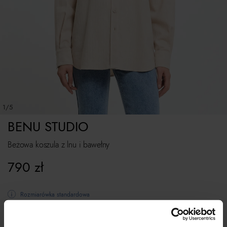
1/5
BENU STUDIO
Beżowa koszula z lnu i bawełny
790
zł
Rozmiarówka standardowa
Tabela rozmiarów