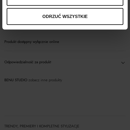
Opis produktu
ODRZUĆ WSZYSTKIE
Materiał
Produkt dostępny wyłącznie online
Odpowiedzialność za produkt
BENU STUDIO
zobacz inne produkty
TRENDY, PREMIERY I KOMPLETNE STYLIZACJE