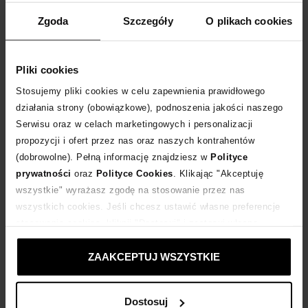
WYBIERZ ROZMIAR
Zgoda
Szczegóły
O plikach cookies
DODAJ DO KOSZYKA
Pliki cookies
Dostawa
od 0 zł
Stosujemy pliki cookies w celu zapewnienia prawidłowego
działania strony (obowiązkowe), podnoszenia jakości naszego
Serwisu oraz w celach marketingowych i personalizacji
14 dni na zwrot towaru
propozycji i ofert przez nas oraz naszych kontrahentów
(dobrowolne). Pełną informację znajdziesz w
Polityce
+158 punktów
zyskujesz w Klubie Korzyści
Sprawdź
prywatności
oraz
Polityce Cookies
. Klikając "Akceptuję
wszystkie" wyrażasz zgodę na stosowanie przez nas
wszystkich cookies. Jeśli chcesz ustawić własne preferencje
Kup teraz, Zapłać później!
stosowania cookies, kliknij "Dostosuj" i zastosuj własne
ustawienia prywatności.
Produkt partnerski
Moliera2
ZAAKCEPTUJ WSZYSTKIE
Dostosuj