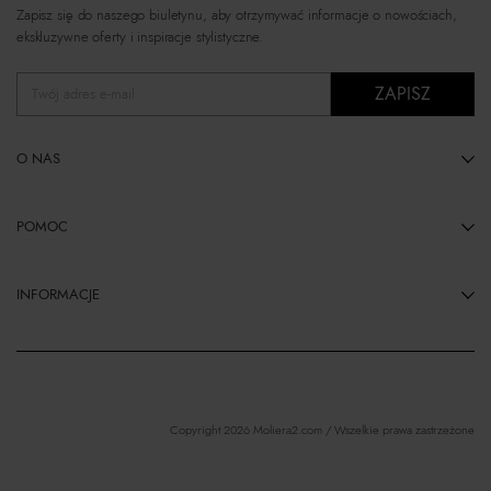
Zapisz się do naszego biuletynu, aby otrzymywać informacje o nowościach,
ekskluzywne oferty i inspiracje stylistyczne.
ZAPISZ
Twój adres e-mail
O NAS
POMOC
INFORMACJE
Copyright 2026 Moliera2.com / Wszelkie prawa zastrzeżone