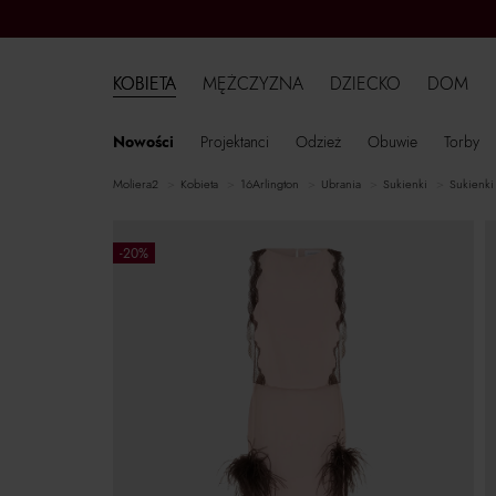
KOBIETA
MĘŻCZYZNA
DZIECKO
DOM
Nowości
Projektanci
Odzież
Obuwie
Torby
moliera2
kobieta
16Arlington
ubrania
sukienki
sukienk
-20%