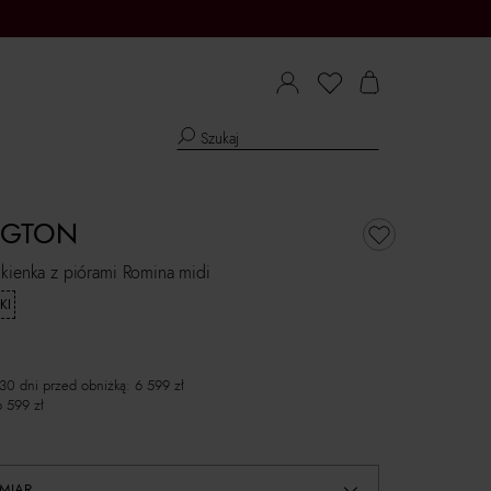
NGTON
kienka z piórami Romina midi
KI
 30 dni przed obniżką:
6 599
zł
6 599
zł
MIAR