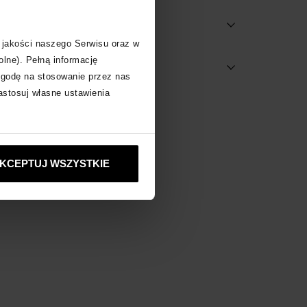
 jakości naszego Serwisu oraz w
olne). Pełną informację
dostępne w salonach
zgodę na stosowanie przez nas
zastosuj własne ustawienia
bacz inne produkty
KCEPTUJ WSZYSTKIE