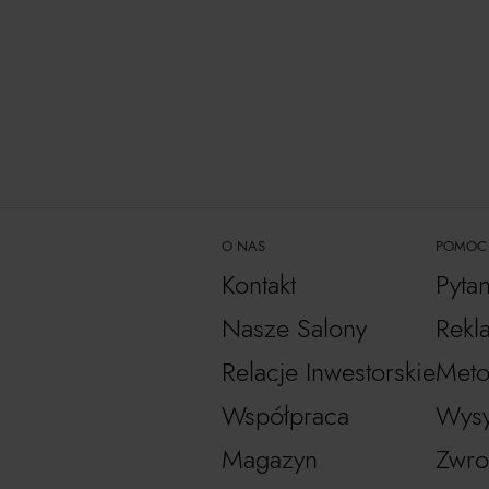
O NAS
POMOC
Kontakt
Pyta
Nasze Salony
Rekl
Relacje Inwestorskie
Meto
Współpraca
Wysy
Magazyn
Zwro