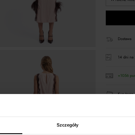
Dostawa
14 dni na 
+1056 pu
Kup teraz,
Szczegóły
Opis produktu