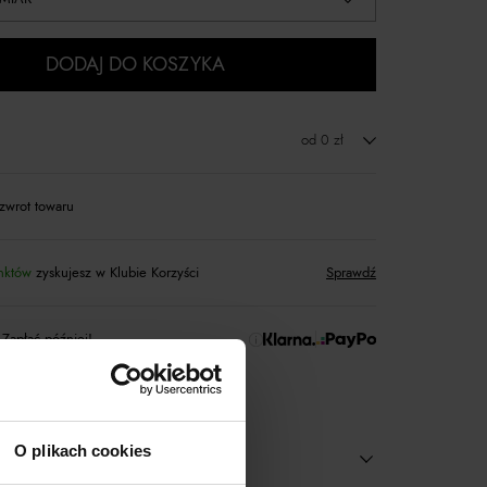
DODAJ DO KOSZYKA
od 0 zł
zwrot towaru
nktów
zyskujesz w Klubie Korzyści
Sprawdź
 Zapłać później!
O plikach cookies