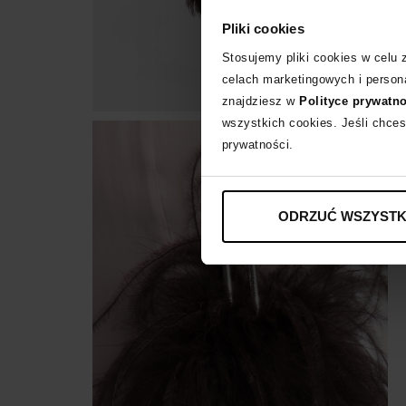
Pliki cookies
Stosujemy pliki cookies w celu
celach marketingowych i persona
znajdziesz w
Polityce prywatn
wszystkich cookies. Jeśli chces
prywatności.
ODRZUĆ WSZYSTK