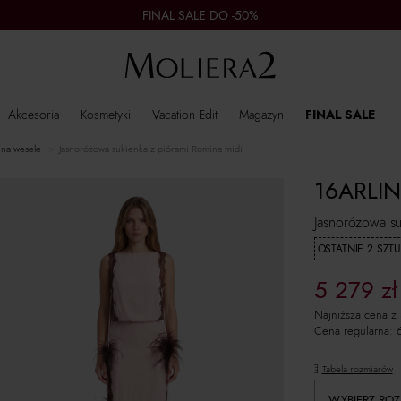
FINAL SALE DO -50%
Akcesoria
Kosmetyki
Vacation Edit
Magazyn
FINAL SALE
i na wesele
Jasnoróżowa sukienka z piórami Romina midi
16ARLI
Jasnoróżowa su
OSTATNIE 2 SZTU
5 279
zł
Najniższa cena z
Cena regularna:
Tabela rozmiarów
WYBIERZ ROZ