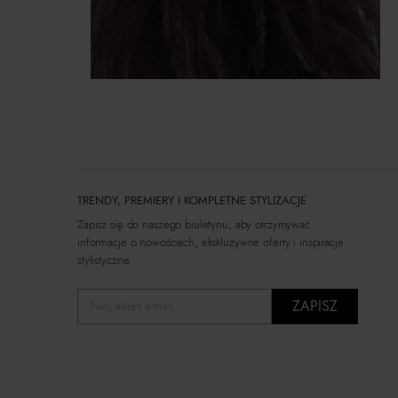
TRENDY, PREMIERY I KOMPLETNE STYLIZACJE
Zapisz się do naszego biuletynu, aby otrzymywać
informacje o nowościach, ekskluzywne oferty i inspiracje
stylistyczne.
ZAPISZ
Twój adres e-mail