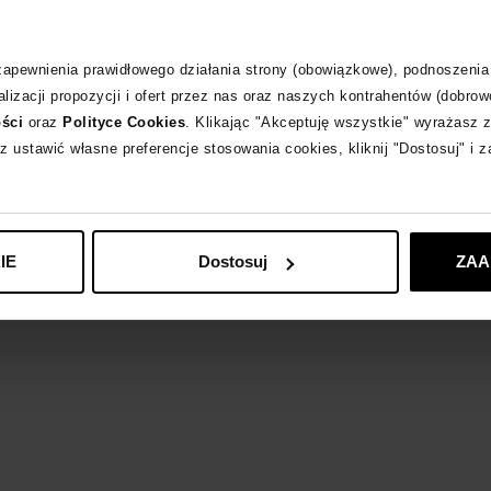
Materiał
 zapewnienia prawidłowego działania strony (obowiązkowe), podnoszenia
lizacji propozycji i ofert przez nas oraz naszych kontrahentów (dobrow
Wybrane modele 
ości
oraz
Polityce Cookies
. Klikając "Akceptuję wszystkie" wyrażasz 
z ustawić własne preferencje stosowania cookies, kliknij "Dostosuj" i 
16ARLINGTON
zo
IE
Dostosuj
ZAA