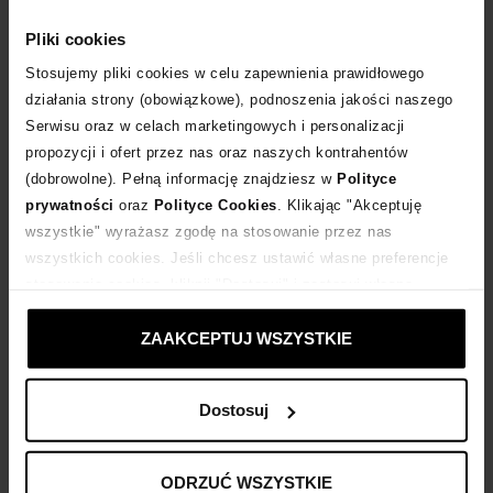
WYBIERZ ROZMIAR
Pliki cookies
DODAJ DO KOSZYKA
Stosujemy pliki cookies w celu zapewnienia prawidłowego
działania strony (obowiązkowe), podnoszenia jakości naszego
Serwisu oraz w celach marketingowych i personalizacji
Dostawa
od 0 zł
propozycji i ofert przez nas oraz naszych kontrahentów
(dobrowolne). Pełną informację znajdziesz w
Polityce
14 dni na zwrot towaru
prywatności
oraz
Polityce Cookies
. Klikając "Akceptuję
wszystkie" wyrażasz zgodę na stosowanie przez nas
wszystkich cookies. Jeśli chcesz ustawić własne preferencje
+1020 punktów
zyskujesz w Klubie Korzyści
Sprawdź
stosowania cookies, kliknij "Dostosuj" i zastosuj własne
ustawienia prywatności.
Kup teraz, Zapłać później!
ZAAKCEPTUJ WSZYSTKIE
Dostosuj
Opis produktu
ODRZUĆ WSZYSTKIE