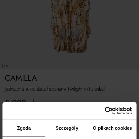
1/6
CAMILLA
Jedwabna sukienka z falbanami Twilight in Iistanbul
5 099
zł
Rozmiarówka standardowa.
Zgoda
Szczegóły
O plikach cookies
Tabela rozmiarów