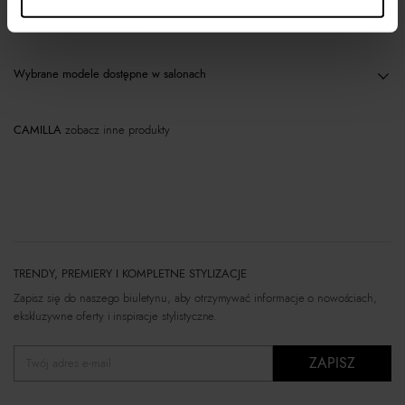
Materiał
Wybrane modele dostępne w salonach
CAMILLA
zobacz inne produkty
TRENDY, PREMIERY I KOMPLETNE STYLIZACJE
Zapisz się do naszego biuletynu, aby otrzymywać informacje o nowościach,
ekskluzywne oferty i inspiracje stylistyczne.
ZAPISZ
Twój adres e-mail