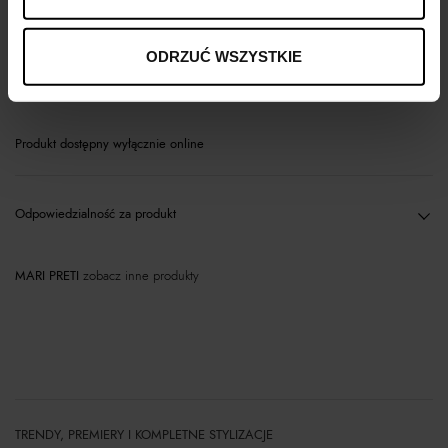
Opis produktu
ODRZUĆ WSZYSTKIE
Materiał
Produkt dostępny wyłącznie online
Odpowiedzialność za produkt
MARI PRETI
zobacz inne produkty
TRENDY, PREMIERY I KOMPLETNE STYLIZACJE