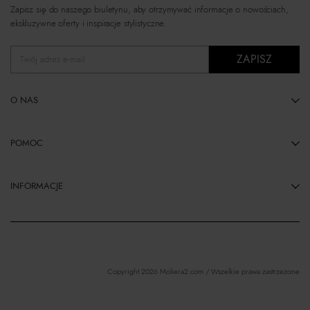
Zapisz się do naszego biuletynu, aby otrzymywać informacje o nowościach,
ekskluzywne oferty i inspiracje stylistyczne.
ZAPISZ
Twój adres e-mail
O NAS
POMOC
INFORMACJE
Copyright 2026 Moliera2.com / Wszelkie prawa zastrzeżone