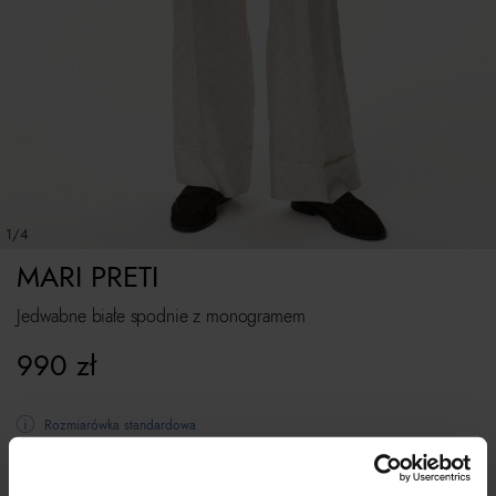
1/4
MARI PRETI
Jedwabne białe spodnie z monogramem
990
zł
Rozmiarówka standardowa
Tabela rozmiarów