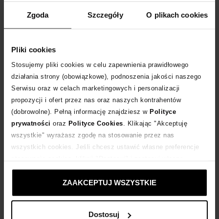
WYBIERZ ROZMIAR
Zgoda
Szczegóły
O plikach cookies
DODAJ DO KOSZYKA
Pliki cookies
Dostawa
od 0 zł
Stosujemy pliki cookies w celu zapewnienia prawidłowego
działania strony (obowiązkowe), podnoszenia jakości naszego
Serwisu oraz w celach marketingowych i personalizacji
14 dni na zwrot towaru
propozycji i ofert przez nas oraz naszych kontrahentów
(dobrowolne). Pełną informację znajdziesz w
Polityce
+198 punktów
zyskujesz w Klubie Korzyści
Sprawdź
prywatności
oraz
Polityce Cookies
. Klikając "Akceptuję
wszystkie" wyrażasz zgodę na stosowanie przez nas
wszystkich cookies. Jeśli chcesz ustawić własne preferencje
Kup teraz, Zapłać później!
stosowania cookies, kliknij "Dostosuj" i zastosuj własne
ustawienia prywatności.
Produkt partnerski
Moliera2
ZAAKCEPTUJ WSZYSTKIE
Dostosuj