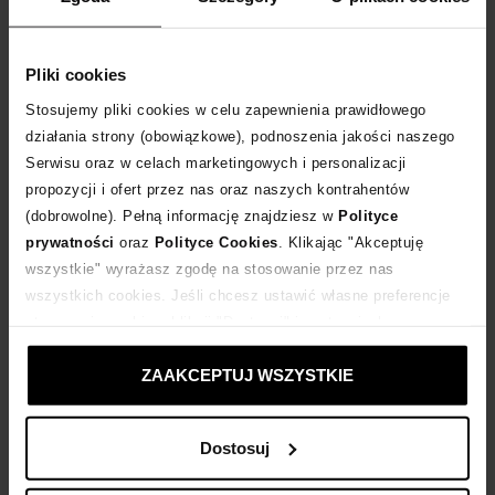
ROZMIAR UNIWERSALNY
DODAJ DO KOSZYKA
Pliki cookies
Stosujemy pliki cookies w celu zapewnienia prawidłowego
Dostawa
od 0 zł
działania strony (obowiązkowe), podnoszenia jakości naszego
Serwisu oraz w celach marketingowych i personalizacji
propozycji i ofert przez nas oraz naszych kontrahentów
14 dni na zwrot towaru
(dobrowolne). Pełną informację znajdziesz w
Polityce
prywatności
oraz
Polityce Cookies
. Klikając "Akceptuję
+175 punktów
zyskujesz w Klubie Korzyści
Sprawdź
wszystkie" wyrażasz zgodę na stosowanie przez nas
wszystkich cookies. Jeśli chcesz ustawić własne preferencje
stosowania cookies, kliknij "Dostosuj" i zastosuj własne
Kup teraz, Zapłać później!
ustawienia prywatności.
ZAAKCEPTUJ WSZYSTKIE
Opis produktu
Dostosuj