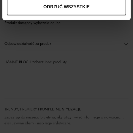
Materiał
ODRZUĆ WSZYSTKIE
Produkt dostępny wyłącznie online
Odpowiedzialność za produkt
HANNE BLOCH
zobacz inne produkty
TRENDY, PREMIERY I KOMPLETNE STYLIZACJE
Zapisz się do naszego biuletynu, aby otrzymywać informacje o nowościach,
ekskluzywne oferty i inspiracje stylistyczne.