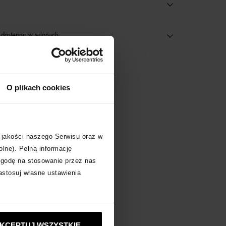
dostępne w salonach
obacz inne produkty
O plikach cookies
 jakości naszego Serwisu oraz w
olne). Pełną informację
zgodę na stosowanie przez nas
zastosuj własne ustawienia
KCEPTUJ WSZYSTKIE