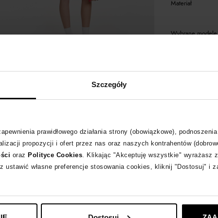
Materiał
Wybrane modele 
SELF PORTRAIT
z
Szczegóły
 zapewnienia prawidłowego działania strony (obowiązkowe), podnoszenia
lizacji propozycji i ofert przez nas oraz naszych kontrahentów (dobrow
ości
oraz
Polityce Cookies
. Klikając "Akceptuję wszystkie" wyrażasz 
z ustawić własne preferencje stosowania cookies, kliknij "Dostosuj" i 
IE
Dostosuj
ZAA