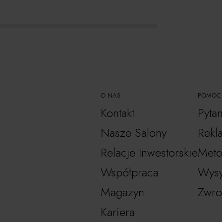
O NAS
POMOC
Kontakt
Pyta
Nasze Salony
Rekl
Relacje Inwestorskie
Meto
Współpraca
Wysy
Magazyn
Zwro
Kariera