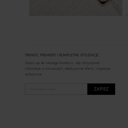
TRENDY, PREMIERY I KOMPLETNE STYLIZACJE
Zapisz się do naszego biuletynu, aby otrzymywać
informacje o nowościach, ekskluzywne oferty i inspiracje
stylistyczne.
ZAPISZ
Twój adres e-mail