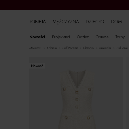
KOBIETA
MĘŻCZYZNA
DZIECKO
DOM
Nowości
Projektanci
Odzież
Obuwie
Torby
moliera2
kobieta
Self Portrait
ubrania
sukienki
sukienki
Nowość