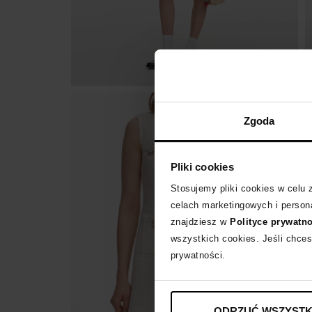
Zgoda
Pliki cookies
Stosujemy pliki cookies w celu
celach marketingowych i persona
znajdziesz w
Polityce prywatn
wszystkich cookies. Jeśli chces
prywatności.
ODRZUĆ WSZYSTK