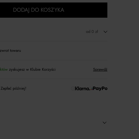
DODAJ DO KOSZYKA
od 0 zł
zwrot towaru
któw
zyskujesz w Klubie Korzyści
Sprawdź
 Zapłać później!