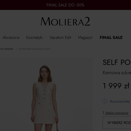
FINAL SALE DO -50%
Akcesoria
Kosmetyki
Vacation Edit
Magazyn
FINAL SALE
 na wesele
Kremowa sukienka mini
SELF PO
Kremowa sukie
1 999
zł
Rozmiarówka 
Tabela rozmiarów
WYBIERZ ROZ