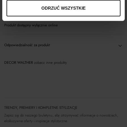
Materiał
ODRZUĆ WSZYSTKIE
Produkt dostępny wyłącznie online
Odpowiedzialność za produkt
DECOR WALTHER
zobacz inne produkty
TRENDY, PREMIERY I KOMPLETNE STYLIZACJE
Zapisz się do naszego biuletynu, aby otrzymywać informacje o nowościach,
ekskluzywne oferty i inspiracje stylistyczne.