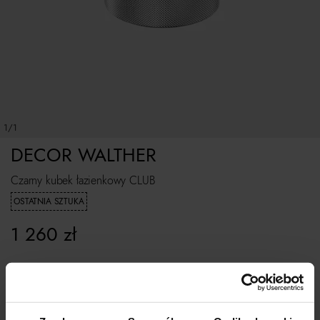
1/1
DECOR WALTHER
Czarny kubek łazienkowy CLUB
OSTATNIA SZTUKA
1 260
zł
ROZMIAR UNIWERSALNY