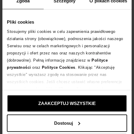
Zgoda
Szczegóły
O plikach cookies
DODAJ DO KOSZYKA
Dostawa
od 0 zł
Pliki cookies
Stosujemy pliki cookies w celu zapewnienia prawidłowego
14 dni na zwrot towaru
działania strony (obowiązkowe), podnoszenia jakości naszego
Serwisu oraz w celach marketingowych i personalizacji
propozycji i ofert przez nas oraz naszych kontrahentów
+252 punktów
zyskujesz w Klubie Korzyści
Sprawdź
(dobrowolne). Pełną informację znajdziesz w
Polityce
prywatności
oraz
Polityce Cookies
. Klikając "Akceptuję
wszystkie" wyrażasz zgodę na stosowanie przez nas
Kup teraz, Zapłać później!
wszystkich cookies. Jeśli chcesz ustawić własne preferencje
stosowania cookies, kliknij "Dostosuj" i zastosuj własne
Produkt partnerski
Moliera2
ustawienia prywatności.
ZAAKCEPTUJ WSZYSTKIE
Opis produktu
Dostosuj