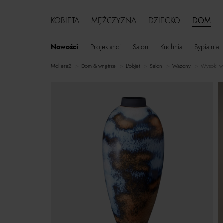
KOBIETA
MĘŻCZYZNA
DZIECKO
DOM
Nowości
Projektanci
Salon
Kuchnia
Sypialnia
moliera2
dom & wnętrze
L'objet
salon
wazony
Wysoki wa