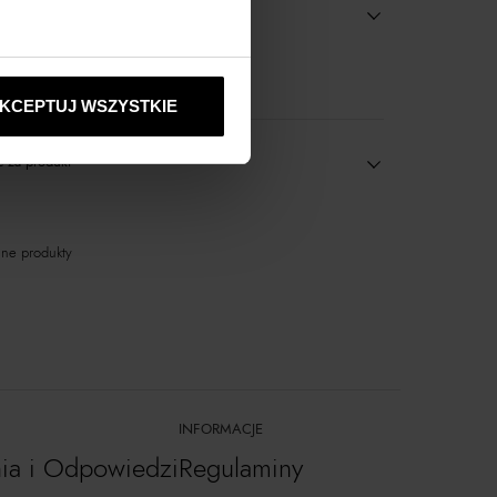
wyłącznie online
KCEPTUJ WSZYSTKIE
 za produkt
ne produkty
INFORMACJE
nia i Odpowiedzi
Regulaminy