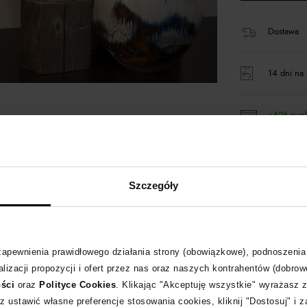
Dostawa
14 dni na 
+626 pun
Kup teraz,
Szczegóły
Produkt pa
 zapewnienia prawidłowego działania strony (obowiązkowe), podnoszenia
lizacji propozycji i ofert przez nas oraz naszych kontrahentów (dobrow
Opis produktu
ości
oraz
Polityce Cookies
. Klikając "Akceptuję wszystkie" wyrażasz 
z ustawić własne preferencje stosowania cookies, kliknij "Dostosuj" i 