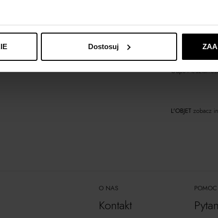
Materiał
Produkt dostępny 
IE
Dostosuj
ZAA
Odpowiedzialność
L'OBJET
zobacz in
O NAS
POMOC
Kontakt
Pyta