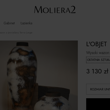
Gabinet
Łazienka
zon z porcelany Terra Large
L'OBJET
Wysoki wazon z
OSTATNIA SZTUK
3 130
zł
ROZMIAR UN