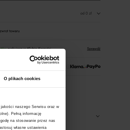
od 0 zł
zwrot towaru
któw
zyskujesz w Klubie Korzyści
Sprawdź
 Zapłać później!
O plikach cookies
rtnerski
Moliera2
 jakości naszego Serwisu oraz w
olne). Pełną informację
zgodę na stosowanie przez nas
zastosuj własne ustawienia