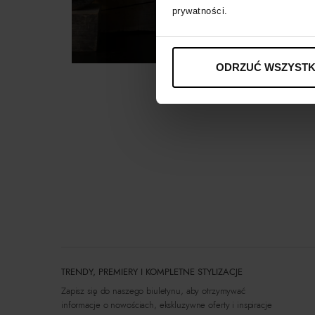
prywatności.
ODRZUĆ WSZYSTK
TRENDY, PREMIERY I KOMPLETNE STYLIZACJE
Zapisz się do naszego biuletynu, aby otrzymywać
informacje o nowościach, ekskluzywne oferty i inspiracje