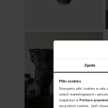
Zgoda
Pliki cookies
Stosujemy pliki cookies w celu
celach marketingowych i persona
znajdziesz w
Polityce prywatn
wszystkich cookies. Jeśli chces