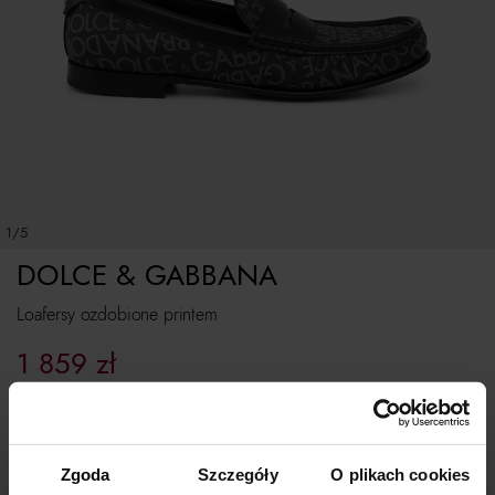
1/5
DOLCE & GABBANA
Loafersy ozdobione printem
1 859
zł
Najniższa cena z 30 dni przed obniżką:
3 099
zł
Cena regularna:
3 099
zł
Rozmiarówka standardowa
Zgoda
Szczegóły
O plikach cookies