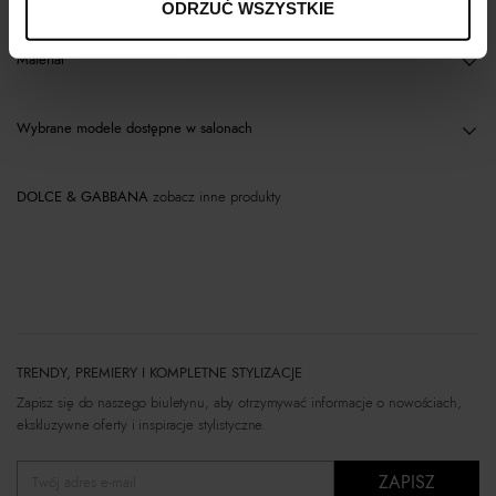
ODRZUĆ WSZYSTKIE
Materiał
Wybrane modele dostępne w salonach
DOLCE & GABBANA
zobacz inne produkty
TRENDY, PREMIERY I KOMPLETNE STYLIZACJE
Zapisz się do naszego biuletynu, aby otrzymywać informacje o nowościach,
ekskluzywne oferty i inspiracje stylistyczne.
ZAPISZ
Twój adres e-mail