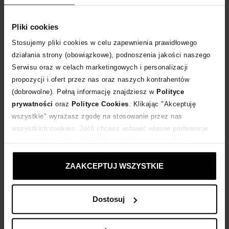
Tabela rozmiarów
WYBIERZ ROZMIAR
Pliki cookies
Stosujemy pliki cookies w celu zapewnienia prawidłowego
DODAJ DO KOSZYKA
działania strony (obowiązkowe), podnoszenia jakości naszego
Serwisu oraz w celach marketingowych i personalizacji
propozycji i ofert przez nas oraz naszych kontrahentów
Dostawa
od 0 zł
(dobrowolne). Pełną informację znajdziesz w
Polityce
prywatności
oraz
Polityce Cookies
. Klikając "Akceptuję
14 dni na zwrot towaru
wszystkie" wyrażasz zgodę na stosowanie przez nas
wszystkich cookies. Jeśli chcesz ustawić własne preferencje
stosowania cookies, kliknij "Dostosuj" i zastosuj własne
+372 punktów
zyskujesz w Klubie Korzyści
Sprawdź
ustawienia prywatności.
ZAAKCEPTUJ WSZYSTKIE
Kup teraz, Zapłać później!
Dostosuj
Opis produktu