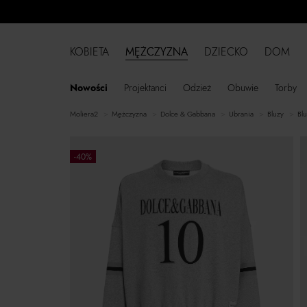
KOBIETA
MĘŻCZYZNA
DZIECKO
DOM
Nowości
Projektanci
Odzież
Obuwie
Torby
moliera2
mężczyzna
Dolce & Gabbana
ubrania
bluzy
b
-40%