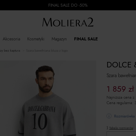
FINAL SALE DO -50%
Akcesoria
Kosmetyki
Magazyn
FINAL SALE
luzy bez kaptura
Szara bawełniana bluza z logo
DOLCE 
Szara bawełnia
1 859
zł
Najniższa cena z
Cena regularna:
Rozmiarówka 
Tabela rozmiarów