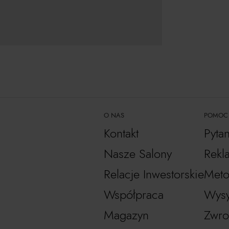
O NAS
POMOC
Kontakt
Pyta
Nasze Salony
Rekl
Relacje Inwestorskie
Meto
Współpraca
Wysy
Magazyn
Zwro