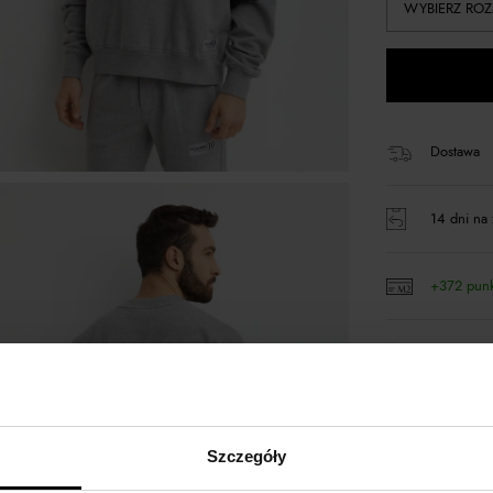
WYBIERZ ROZ
Dostawa
14 dni na 
+372 pun
Kup teraz,
Szczegóły
Opis produktu