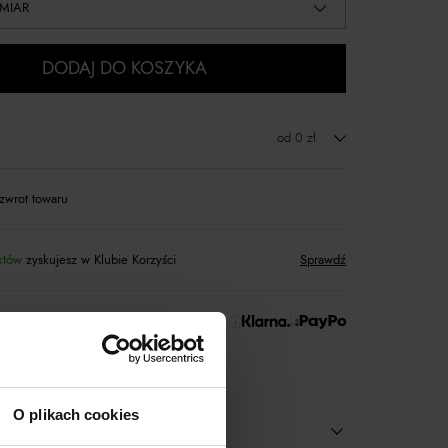
MIAR
DODAJ DO KOSZYKA
od 0 zł
zwrot towaru
któw
zyskujesz w Klubie Korzyści
Sprawdź
 Zapłać później!
O plikach cookies