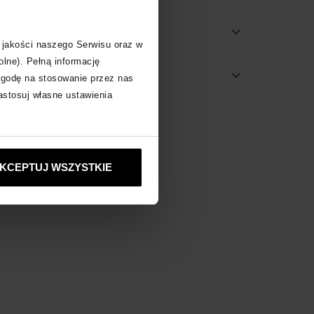
 jakości naszego Serwisu oraz w
olne). Pełną informację
dostępne w salonach
zgodę na stosowanie przez nas
zastosuj własne ustawienia
ANA
zobacz inne produkty
KCEPTUJ WSZYSTKIE