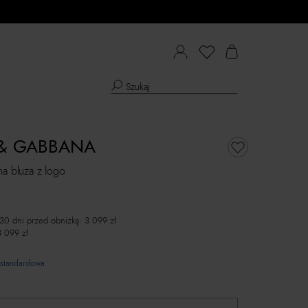
& GABBANA
na bluza z logo
 30 dni przed obniżką:
3 099
zł
3 099
zł
standardowa