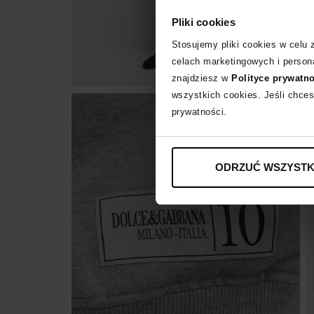
Pliki cookies
Stosujemy pliki cookies w celu
celach marketingowych i persona
znajdziesz w
Polityce prywatn
wszystkich cookies. Jeśli chces
prywatności.
ODRZUĆ WSZYSTK