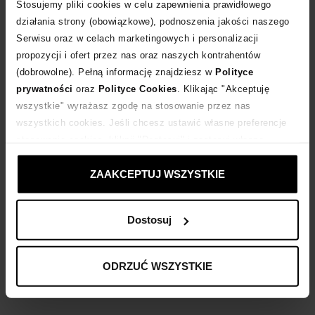
POWIADOM O DOSTAWIE
Stosujemy pliki cookies w celu zapewnienia prawidłowego
działania strony (obowiązkowe), podnoszenia jakości naszego
Serwisu oraz w celach marketingowych i personalizacji
Dostawa
od 0 zł
propozycji i ofert przez nas oraz naszych kontrahentów
(dobrowolne). Pełną informację znajdziesz w
Polityce
14 dni na zwrot towaru
prywatności
oraz
Polityce Cookies
. Klikając "Akceptuję
wszystkie" wyrażasz zgodę na stosowanie przez nas
wszystkich cookies. Jeśli chcesz ustawić własne preferencje
+346 punktów
zyskujesz w Klubie Korzyści
Sprawdź
stosowania cookies, kliknij "Dostosuj" i zastosuj własne
ustawienia prywatności.
ZAAKCEPTUJ WSZYSTKIE
Kup teraz, Zapłać później!
Dostosuj
Opis produktu
ODRZUĆ WSZYSTKIE
Materiał