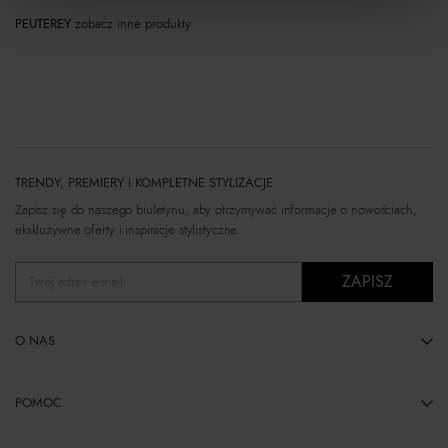
PEUTEREY
zobacz inne produkty
TRENDY, PREMIERY I KOMPLETNE STYLIZACJE
Zapisz się do naszego biuletynu, aby otrzymywać informacje o nowościach,
ekskluzywne oferty i inspiracje stylistyczne.
ZAPISZ
Twój adres e-mail
O NAS
POMOC