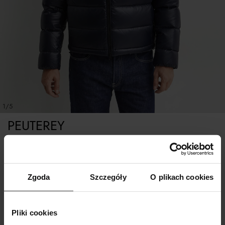
1/5
PEUTEREY
Granatowa pikowana kurtka
Tabela rozmiarów
Zgoda
Szczegóły
O plikach cookies
WYBIERZ ROZMIAR
Pliki cookies