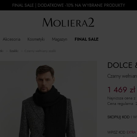
FINAL SALE | DODATKOWE -10% NA WYBRANE PRODUKTY
Akcesoria
Kosmetyki
Magazyn
FINAL SALE
zki
szaliki
Czarny wełniany szalik
DOLCE 
Czarny wełniany
1 469
zł
Najniższa cena z
Cena regularna:
SKOPIUJ KOD
I W
WPISZ KOD
EXTRA