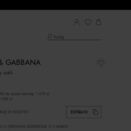
& GABBANA
 szalik
 30 dni przed obniżką:
1 679
zł
2 099
zł
KLEJ W KOSZYKU:
EXTRA10
10
A OTRZYMASZ DODATKOWE
10 %
RABATU