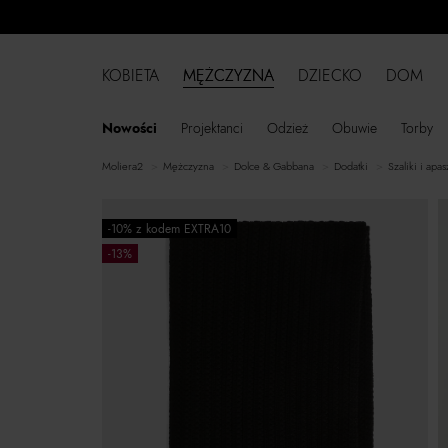
KOBIETA
MĘŻCZYZNA
DZIECKO
DOM
Nowości
Projektanci
Odzież
Obuwie
Torby
moliera2
mężczyzna
Dolce & Gabbana
dodatki
szaliki i apas
-10% z kodem EXTRA10
-13%