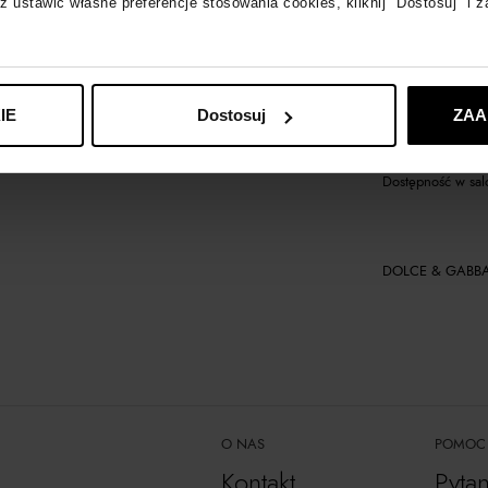
z ustawić własne preferencje stosowania cookies, kliknij "Dostosuj" i 
Opis produktu
Materiał
IE
Dostosuj
ZAA
Dostępność w sal
DOLCE & GABB
O NAS
POMOC
Kontakt
Pyta