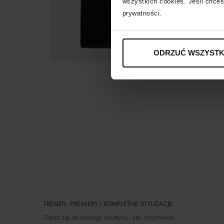
wszystkich cookies. Jeśli chces
prywatności.
ODRZUĆ WSZYSTK
TRENDY, PREMIERY I KOMPLETNE STYLIZACJE
Zapisz się do naszego biuletynu, aby otrzymywać