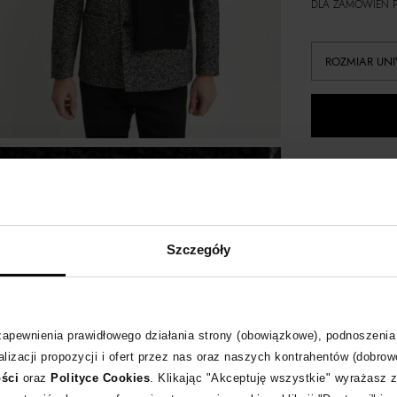
DLA ZAMÓWIEŃ P
ROZMIAR UN
Dostawa
14 dni na 
Szczegóły
+294 pun
 zapewnienia prawidłowego działania strony (obowiązkowe), podnoszenia
Kup teraz,
lizacji propozycji i ofert przez nas oraz naszych kontrahentów (dobrow
ości
oraz
Polityce Cookies
. Klikając "Akceptuję wszystkie" wyrażasz 