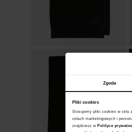
Zgoda
Pliki cookies
Stosujemy pliki cookies w celu
celach marketingowych i persona
znajdziesz w
Polityce prywatn