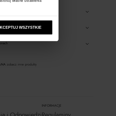
zastosuj własne ustawienia
KCEPTUJ WSZYSTKIE
onach
ANA
zobacz inne produkty
INFORMACJE
nia i Odpowiedzi
Regulaminy