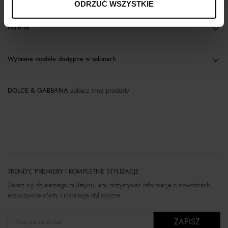
ODRZUĆ WSZYSTKIE
Materiał
Wybrane modele dostępne w salonach
DOLCE & GABBANA
zobacz inne produkty
TRENDY, PREMIERY I KOMPLETNE STYLIZACJE
Zapisz się do naszego biuletynu, aby otrzymywać informacje o nowościach,
ekskluzywne oferty i inspiracje stylistyczne.
ZAPISZ
Twój adres e-mail