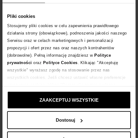
Tabela rozmiarów
WYBIERZ ROZMIAR
Pliki cookies
Stosujemy pliki cookies w celu zapewnienia prawidłowego
DODAJ DO KOSZYKA
działania strony (obowiązkowe), podnoszenia jakości naszego
Serwisu oraz w celach marketingowych i personalizacji
propozycji i ofert przez nas oraz naszych kontrahentów
Dostawa
od 0 zł
(dobrowolne). Pełną informację znajdziesz w
Polityce
prywatności
oraz
Polityce Cookies
. Klikając "Akceptuję
14 dni na zwrot towaru
wszystkie" wyrażasz zgodę na stosowanie przez nas
wszystkich cookies. Jeśli chcesz ustawić własne preferencje
stosowania cookies, kliknij "Dostosuj" i zastosuj własne
+266 punktów
zyskujesz w Klubie Korzyści
Sprawdź
ustawienia prywatności.
ZAAKCEPTUJ WSZYSTKIE
Kup teraz, Zapłać później!
Dostosuj
Opis produktu