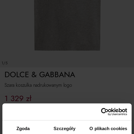
1/5
DOLCE & GABBANA
Szara koszulka nadrukowanym logo
1 329
zł
Najniższa cena z 30 dni przed obniżką:
1 899
zł
Cena regularna:
1 899
zł
Rozmiarówka standardowa
Zgoda
Szczegóły
O plikach cookies