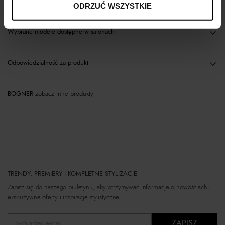
Materiał
ODRZUĆ WSZYSTKIE
Wybrane modele dostępne w salonach
Odpowiedzialność za produkt
BOGNER
zobacz inne produkty
TRENDY, PREMIERY I KOMPLETNE STYLIZACJE
Zapisz się do naszego biuletynu, aby otrzymywać informacje o nowościach,
ekskluzywne oferty i inspiracje stylistyczne.
ZAPISZ
Twój adres e-mail