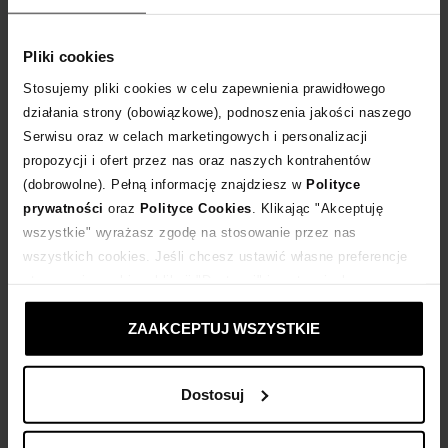
DODAJ DO KOSZYKA
Pliki cookies
Stosujemy pliki cookies w celu zapewnienia prawidłowego
Dostawa
od 0 zł
działania strony (obowiązkowe), podnoszenia jakości naszego
Serwisu oraz w celach marketingowych i personalizacji
propozycji i ofert przez nas oraz naszych kontrahentów
14 dni na zwrot towaru
(dobrowolne). Pełną informację znajdziesz w
Polityce
prywatności
oraz
Polityce Cookies
. Klikając "Akceptuję
+112 punktów
zyskujesz w Klubie Korzyści
Sprawdź
wszystkie" wyrażasz zgodę na stosowanie przez nas
wszystkich cookies. Jeśli chcesz ustawić własne preferencje
stosowania cookies, kliknij "Dostosuj" i zastosuj własne
Kup teraz, Zapłać później!
ustawienia prywatności.
ZAAKCEPTUJ WSZYSTKIE
Opis produktu
Dostosuj