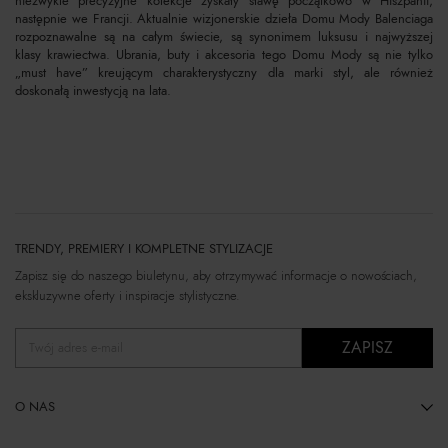
niezwykle precyzyjne kolekcje zyskały sławę początkowo w Hiszpanii,
następnie we Francji. Aktualnie wizjonerskie dzieła Domu Mody Balenciaga
rozpoznawalne są na całym świecie, są synonimem luksusu i najwyższej
klasy krawiectwa. Ubrania, buty i akcesoria tego Domu Mody są nie tylko
„must have” kreującym charakterystyczny dla marki styl, ale również
doskonałą inwestycją na lata.
TRENDY, PREMIERY I KOMPLETNE STYLIZACJE
Zapisz się do naszego biuletynu, aby otrzymywać informacje o nowościach,
ekskluzywne oferty i inspiracje stylistyczne.
ZAPISZ
Twój adres e-mail
O NAS