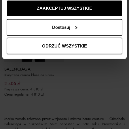
ustawienia prywatności.
ZAAKCEPTUJ WSZYSTKIE
Dostosuj
ODRZUĆ WSZYSTKIE
-50%
BALENCIAGA
Klasyczna czarna bluza na suwak
2 405
zł
Najniższa cena:
4 810
zł
Cena regularna:
4 810
zł
Marka została założona przez wizjonera i mistrza haute couture – Cristobala
Balenciagę w hiszpańskim Saint Sébastien w 1918 roku. Nowatorskie i