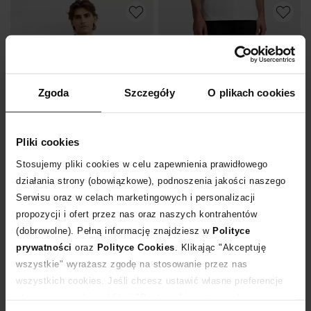
Zgoda
Szczegóły
O plikach cookies
Pliki cookies
-50%
-50%
Stosujemy pliki cookies w celu zapewnienia prawidłowego
działania strony (obowiązkowe), podnoszenia jakości naszego
BALENCIAGA
BALENCIAGA
Serwisu oraz w celach marketingowych i personalizacji
Jeansowa kurtka oversize
Czarne spodnie dresowe jogger
propozycji i ofert przez nas oraz naszych kontrahentów
3 350
zł
1 985
zł
(dobrowolne). Pełną informację znajdziesz w
Polityce
Najniższa cena:
6 700
zł
Najniższa cena:
3 970
zł
prywatności
oraz
Polityce Cookies
. Klikając "Akceptuję
Cena regularna:
6 700
zł
Cena regularna:
3 970
zł
wszystkie" wyrażasz zgodę na stosowanie przez nas
wszystkich cookies. Jeśli chcesz ustawić własne preferencje
stosowania cookies, kliknij "Dostosuj" i zastosuj własne