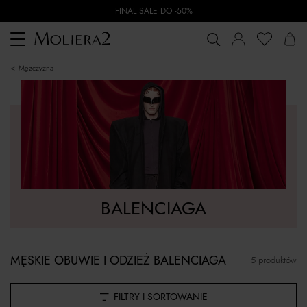
FINAL SALE DO -50%
Toggle
navigation
mężczyzna
BALENCIAGA
MĘSKIE OBUWIE I ODZIEŻ BALENCIAGA
5 produktów
FILTRY I SORTOWANIE