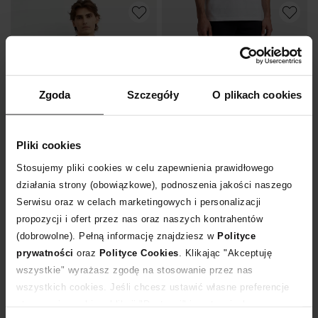
Zgoda
Szczegóły
O plikach cookies
Pliki cookies
-50%
-50%
Stosujemy pliki cookies w celu zapewnienia prawidłowego
działania strony (obowiązkowe), podnoszenia jakości naszego
BALENCIAGA
BALENCIAGA
Serwisu oraz w celach marketingowych i personalizacji
Jeansowa kurtka oversize
Czarne spodnie dresowe jogger
propozycji i ofert przez nas oraz naszych kontrahentów
3 350
zł
1 985
zł
(dobrowolne). Pełną informację znajdziesz w
Polityce
Najniższa cena:
6 700
zł
Najniższa cena:
3 970
zł
prywatności
oraz
Polityce Cookies
. Klikając "Akceptuję
Cena regularna:
6 700
zł
Cena regularna:
3 970
zł
wszystkie" wyrażasz zgodę na stosowanie przez nas
wszystkich cookies. Jeśli chcesz ustawić własne preferencje
stosowania cookies, kliknij "Dostosuj" i zastosuj własne