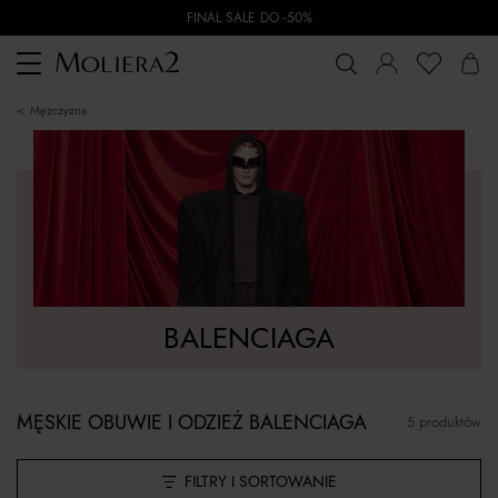
FINAL SALE DO -50%
Toggle
navigation
mężczyzna
BALENCIAGA
MĘSKIE OBUWIE I ODZIEŻ BALENCIAGA
5 produktów
FILTRY I SORTOWANIE