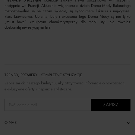
niezwykle precyzyjne kolekcje zyskały sławę początkowo w Hiszpanii,
następnie we Francji. Aktualnie wizjonerskie dzieła Domu Mody Balenciaga
rozpoznawalne są na całym świecie, są synonimem luksusu i najwyższej
klasy krawiectwa. Ubrania, buty i akcesoria tego Domu Mody są nie tylko
„must have” kreującym charakterystyczny dla marki styl, ale również
doskonałą inwestycją na lata.
TRENDY, PREMIERY I KOMPLETNE STYLIZACJE
Zapisz się do naszego biuletynu, aby otrzymywać informacje o nowościach,
ekskluzywne oferty i inspiracje stylistyczne.
ZAPISZ
Twój adres e-mail
O NAS