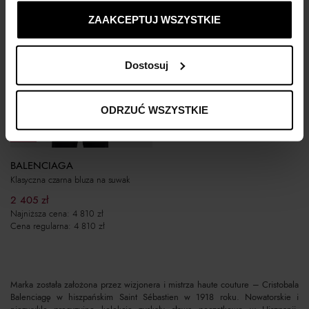
ustawienia prywatności.
ZAAKCEPTUJ WSZYSTKIE
Dostosuj
ODRZUĆ WSZYSTKIE
-50%
BALENCIAGA
Klasyczna czarna bluza na suwak
2 405
zł
Najniższa cena:
4 810
zł
Cena regularna:
4 810
zł
Marka została założona przez wizjonera i mistrza haute couture – Cristobala
Balenciagę w hiszpańskim Saint Sébastien w 1918 roku. Nowatorskie i