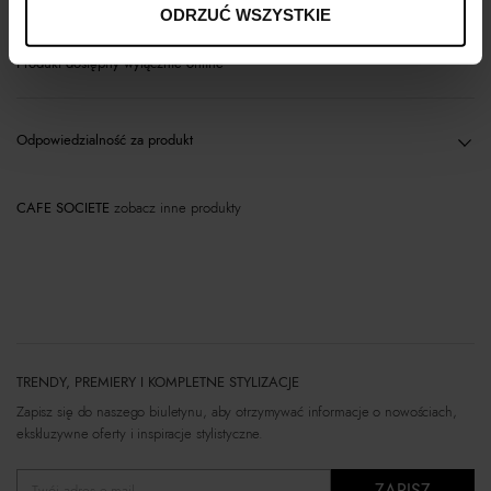
ODRZUĆ WSZYSTKIE
Produkt dostępny wyłącznie online
Odpowiedzialność za produkt
CAFE SOCIETE
zobacz inne produkty
TRENDY, PREMIERY I KOMPLETNE STYLIZACJE
Zapisz się do naszego biuletynu, aby otrzymywać informacje o nowościach,
ekskluzywne oferty i inspiracje stylistyczne.
ZAPISZ
Twój adres e-mail