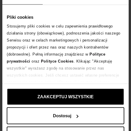
Dostawa
od 0 zł
Pliki cookies
Stosujemy pliki cookies w celu zapewnienia prawidłowego
14 dni na zwrot towaru
działania strony (obowiązkowe), podnoszenia jakości naszego
Serwisu oraz w celach marketingowych i personalizacji
+80 punktów
zyskujesz w Klubie Korzyści
Sprawdź
propozycji i ofert przez nas oraz naszych kontrahentów
(dobrowolne). Pełną informację znajdziesz w
Polityce
prywatności
oraz
Polityce Cookies
. Klikając "Akceptuję
Kup teraz, Zapłać później!
wszystkie" wyrażasz zgodę na stosowanie przez nas
wszystkich cookies. Jeśli chcesz ustawić własne preferencje
Produkt partnerski
Moliera2
stosowania cookies, kliknij "Dostosuj" i zastosuj własne
ustawienia prywatności.
ZAAKCEPTUJ WSZYSTKIE
Opis produktu
Dostosuj
Materiał