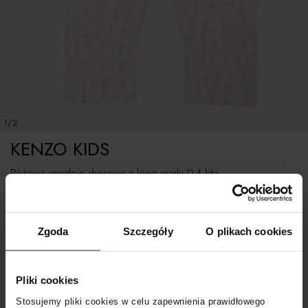
1/2
KENZO KIDS
Różowe spodnie dresowe z logo marki 0-4 lata
Rozmiarówka zaniżona. Polecamy kupować o 1 rozmiar większe.
Zgoda
Szczegóły
O plikach cookies
Tabela rozmiarów
WYBIERZ ROZMIAR
Pliki cookies
Stosujemy pliki cookies w celu zapewnienia prawidłowego