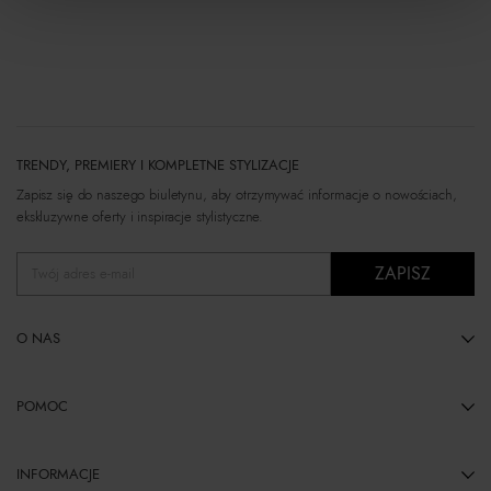
TRENDY, PREMIERY I KOMPLETNE STYLIZACJE
Zapisz się do naszego biuletynu, aby otrzymywać informacje o nowościach,
ekskluzywne oferty i inspiracje stylistyczne.
ZAPISZ
Twój adres e-mail
O NAS
POMOC
INFORMACJE