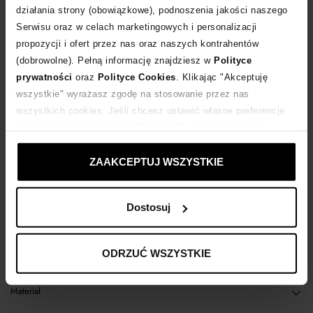
POWIADOM O DOSTAWIE
działania strony (obowiązkowe), podnoszenia jakości naszego
Serwisu oraz w celach marketingowych i personalizacji
propozycji i ofert przez nas oraz naszych kontrahentów
Dostawa
od 0 zł
(dobrowolne). Pełną informację znajdziesz w
Polityce
prywatności
oraz
Polityce Cookies
. Klikając "Akceptuję
14 dni na zwrot towaru
wszystkie" wyrażasz zgodę na stosowanie przez nas
wszystkich cookies. Jeśli chcesz ustawić własne preferencje
stosowania cookies, kliknij "Dostosuj" i zastosuj własne
+23 punktów
zyskujesz w Klubie Korzyści
Sprawdź
ustawienia prywatności.
ZAAKCEPTUJ WSZYSTKIE
Kup teraz, Zapłać później!
Dostosuj
Opis produktu
ODRZUĆ WSZYSTKIE
Materiał