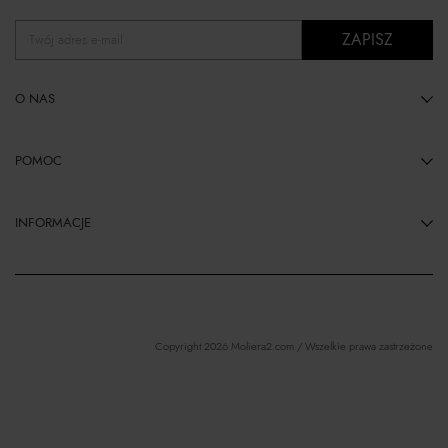
ZAPISZ
Twój adres e-mail
O NAS
POMOC
INFORMACJE
Copyright 2026 Moliera2.com / Wszelkie prawa zastrzeżone