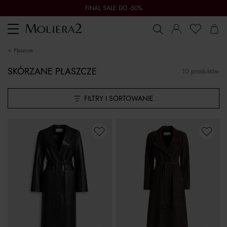
FINAL SALE DO -50%
Toggle
navigation
płaszcze
SKÓRZANE PŁASZCZE
10 produktów
FILTRY I SORTOWANIE