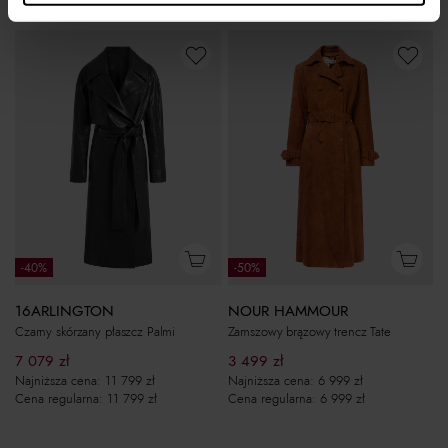
-40%
-50%
16ARLINGTON
NOUR HAMMOUR
Czarny skórzany płaszcz Palmi
Zamszowy brązowy trencz Tate
7 079
zł
3 499
zł
Najniższa cena:
11 799
zł
Najniższa cena:
6 999
zł
Cena regularna:
11 799
zł
Cena regularna:
6 999
zł