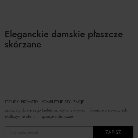
Eleganckie damskie płaszcze
skórzane
TRENDY, PREMIERY I KOMPLETNE STYLIZACJE
Zapisz się do naszego biuletynu, aby otrzymywać informacje o nowościach,
ekskluzywne oferty i inspiracje stylistyczne.
ZAPISZ
Twój adres e-mail