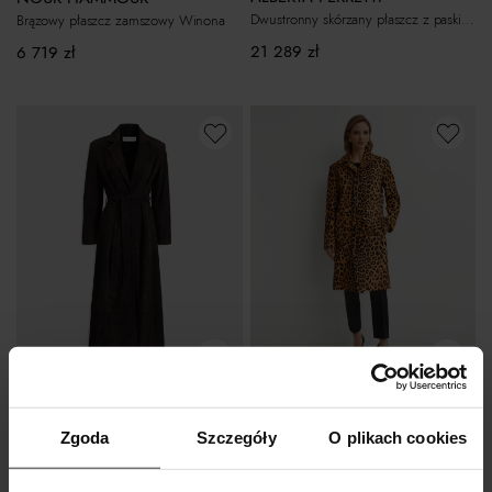
Dwustronny skórzany płaszcz z paskiem
Brązowy płaszcz zamszowy Winona
21 289
zł
6 719
zł
Bestseller
-30%
NOUR HAMMOUR
ALBERTA FERRETTI
Zamszowy brązowy trencz Vesper
Skórzany płaszcz w panterkę
Zgoda
Szczegóły
O plikach cookies
6 999
zł
6 474
zł
Najniższa cena:
9 249
zł