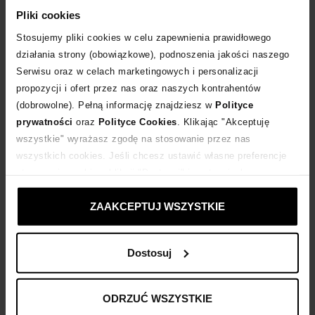
Cena regularna:
9 249
zł
Pliki cookies
Stosujemy pliki cookies w celu zapewnienia prawidłowego
działania strony (obowiązkowe), podnoszenia jakości naszego
Serwisu oraz w celach marketingowych i personalizacji
propozycji i ofert przez nas oraz naszych kontrahentów
(dobrowolne). Pełną informację znajdziesz w
Polityce
prywatności
oraz
Polityce Cookies
. Klikając "Akceptuję
wszystkie" wyrażasz zgodę na stosowanie przez nas
wszystkich cookies. Jeśli chcesz ustawić własne preferencje
stosowania cookies, kliknij "Dostosuj" i zastosuj własne
ustawienia prywatności.
ZAAKCEPTUJ WSZYSTKIE
-30%
-30%
NOUR HAMMOUR
NOUR HAMMOUR
Dostosuj
Skórzany płaszcz Anais
Płaszcz z wiązaniem Elsa
6 929
zł
5 879
zł
Najniższa cena:
9 899
zł
Najniższa cena:
8 399
zł
ODRZUĆ WSZYSTKIE
Cena regularna:
9 899
zł
Cena regularna:
8 399
zł