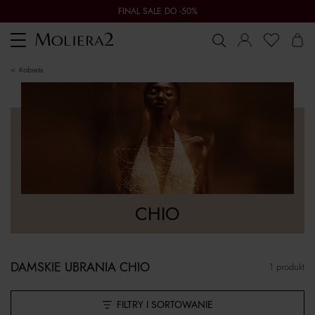
FINAL SALE DO -50%
Toggle
navigation
kobieta
CHIO
DAMSKIE UBRANIA CHIO
1 produkt
FILTRY I SORTOWANIE