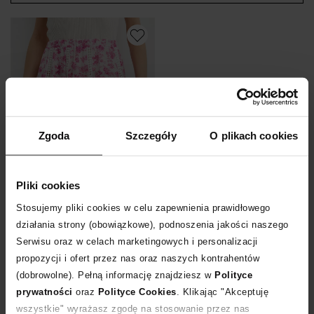
Zgoda
Szczegóły
O plikach cookies
-50%
Pliki cookies
Stosujemy pliki cookies w celu zapewnienia prawidłowego
CHIO
działania strony (obowiązkowe), podnoszenia jakości naszego
Spódnica mini z kwiatowym nadrukiem
Serwisu oraz w celach marketingowych i personalizacji
1 194
zł
propozycji i ofert przez nas oraz naszych kontrahentów
Najniższa cena:
2 389
zł
Cena regularna:
2 389
zł
(dobrowolne). Pełną informację znajdziesz w
Polityce
prywatności
oraz
Polityce Cookies
. Klikając "Akceptuję
wszystkie" wyrażasz zgodę na stosowanie przez nas