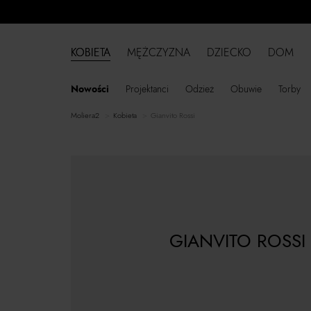
KOBIETA
MĘŻCZYZNA
DZIECKO
DOM
Nowości
Projektanci
Odzież
Obuwie
Torby
moliera2
kobieta
Gianvito Rossi
GIANVITO ROSSI