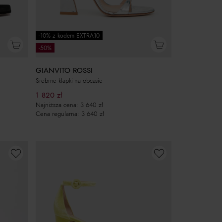
-10% z kodem EXTRA10
-50%
GIANVITO ROSSI
Srebrne klapki na obcasie
1 820
zł
Najniższa cena:
3 640
zł
Cena regularna:
3 640
zł