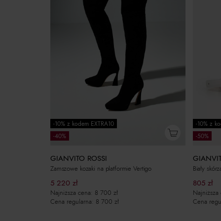
-10% z kodem EXTRA10
-10% z k
-40%
-50%
GIANVITO ROSSI
GIANVI
Zamszowe kozaki na platformie Vertigo
Biały skór
5 220
zł
805
zł
Najniższa cena:
8 700
zł
Najniższa
Cena regularna:
8 700
zł
Cena regu