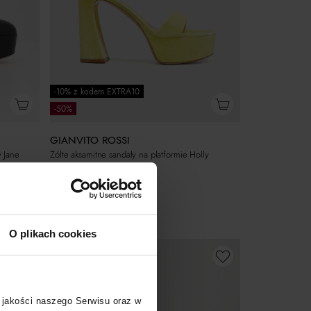
-10% z kodem EXTRA10
-50%
GIANVITO ROSSI
y Jane
Żółte aksamitne sandały na platformie Holly
1 950
zł
Najniższa cena:
3 900
zł
Cena regularna:
3 900
zł
O plikach cookies
 jakości naszego Serwisu oraz w