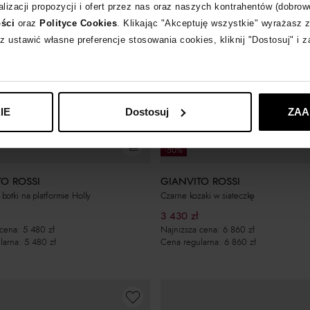
lizacji propozycji i ofert przez nas oraz naszych kontrahentów (dobrow
ości
oraz
Polityce Cookies
. Klikając "Akceptuję wszystkie" wyrażasz 
z ustawić własne preferencje stosowania cookies, kliknij "Dostosuj" i 
IE
Dostosuj
ZAA
-10% z kodem EXTRA10
-50%
TO ROSSI
GIANVITO ROSSI
otki na platformie Holly
Czarne kozaki w siateczkę
3 430
zł
 cena:
5 480
zł
Najniższa cena:
6 860
zł
larna:
5 480
zł
Cena regularna:
6 860
zł