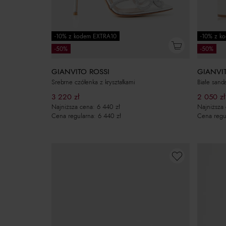
-10% z kodem EXTRA10
-10% z k
-50%
-50%
GIANVITO ROSSI
GIANVI
Srebrne czółenka z kryształkami
Białe sand
3 220
zł
2 050
zł
Najniższa cena:
6 440
zł
Najniższa
Cena regularna:
6 440
zł
Cena regu