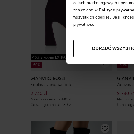
celach marketingowych i persona
znajdziesz w
Polityce prywatn
wszystkich cookies. Jeśli chces
prywatności.
ODRZUĆ WSZYSTK
-10% z kodem EXTRA10
-50%
-50%
GIANVITO ROSSI
GIANVI
Fioletowe zamszowe botki
Zamszowe b
2 740
zł
2 740
zł
Najniższa cena:
5 480
zł
Najniższa
Cena regularna:
5 480
zł
Cena regu