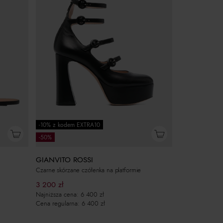
-10% z kodem EXTRA10
-50%
GIANVITO ROSSI
Czarne skórzane czółenka na platformie
3 200
zł
Najniższa cena:
6 400
zł
Cena regularna:
6 400
zł