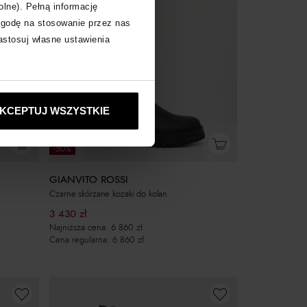
olne). Pełną informację
zgodę na stosowanie przez nas
zastosuj własne ustawienia
KCEPTUJ WSZYSTKIE
-50%
GIANVITO ROSSI
Czarne skórzane kozaki do kolan
3 430
zł
Najniższa cena:
6 860
zł
Cena regularna:
6 860
zł