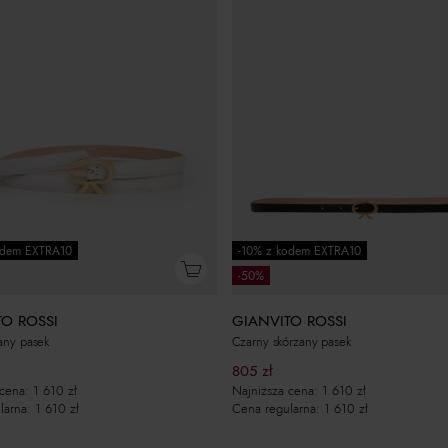
odem EXTRA10
-10% z kodem EXTRA10
-50%
TO ROSSI
GIANVITO ROSSI
zany pasek
Czarny skórzany pasek
805
zł
 cena:
1 610
zł
Najniższa cena:
1 610
zł
larna:
1 610
zł
Cena regularna:
1 610
zł