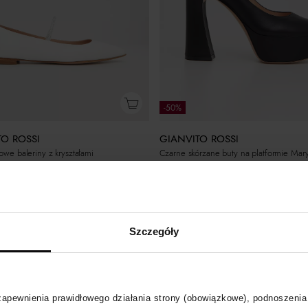
-50%
TO ROSSI
GIANVITO ROSSI
nowe baleriny z kryształami
Czarne skórzane buty na platformie Mar
2 050
zł
 cena:
3 910
zł
Najniższa cena:
4 100
zł
larna:
3 910
zł
Cena regularna:
4 100
zł
Szczegóły
 zapewnienia prawidłowego działania strony (obowiązkowe), podnoszenia