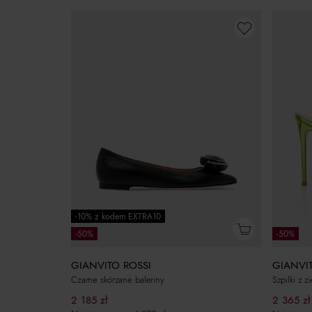
-10% z kodem EXTRA10
-50%
-50%
GIANVITO ROSSI
GIANVI
Czarne skórzane baleriny
Szpilki z z
2 185
zł
2 365
zł