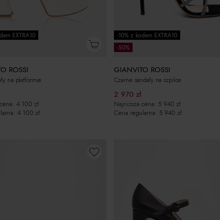
odem EXTRA10
-10% z kodem EXTRA10
-50%
TO ROSSI
GIANVITO ROSSI
ały na platformie
Czarne sandały na szpilce
2 970
zł
 cena:
4 100
zł
Najniższa cena:
5 940
zł
larna:
4 100
zł
Cena regularna:
5 940
zł