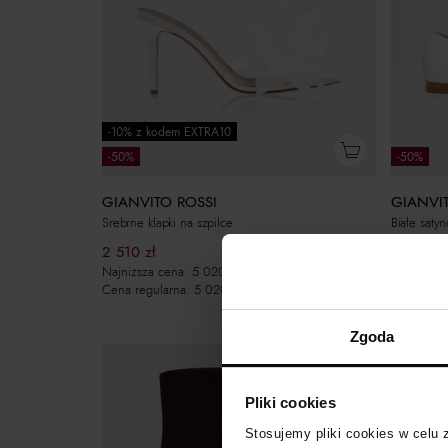
-10% z kodem EXTRA10
-50%
-50%
GIANVITO ROSSI
GIANVI
Srebrne klapki na szpilce
Białe saty
2 510
zł
1 955
zł
Najniższa cena:
5 020
zł
Najniższa
Cena regularna:
5 020
zł
Cena regu
Zgoda
Pliki cookies
Stosujemy pliki cookies w celu