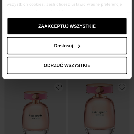
wszystkich cookies. Jeśli chcesz ustawić własne preferencje
stosowania cookies, kliknij "Dostosuj" i zastosuj własne
ustawienia prywatności.
ZAAKCEPTUJ WSZYSTKIE
Dostosuj
KATE SPADE
KATE SPADE
Woda toaletowa Kate Spade Sparkle 60 ml
Woda toaletowa Kate Spade Sparkle 100 ml
289
zł
389
zł
ODRZUĆ WSZYSTKIE