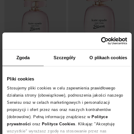
Zgoda
Szczegóły
O plikach cookies
KATE SPADE
KATE SPADE
Woda toaletowa Kate Spade Bloom 60 ml
Woda toaletowa Kate Spade Bloom 100 ml
Pliki cookies
269
zł
329
zł
Stosujemy pliki cookies w celu zapewnienia prawidłowego
działania strony (obowiązkowe), podnoszenia jakości naszego
Serwisu oraz w celach marketingowych i personalizacji
propozycji i ofert przez nas oraz naszych kontrahentów
(dobrowolne). Pełną informację znajdziesz w
Polityce
prywatności
oraz
Polityce Cookies
. Klikając "Akceptuję
wszystkie" wyrażasz zgodę na stosowanie przez nas