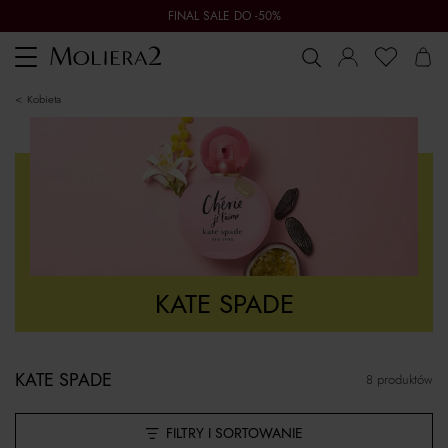
FINAL SALE DO -50%
Toggle
navigation
kobieta
KATE SPADE
KATE SPADE
8 produktów
FILTRY I SORTOWANIE