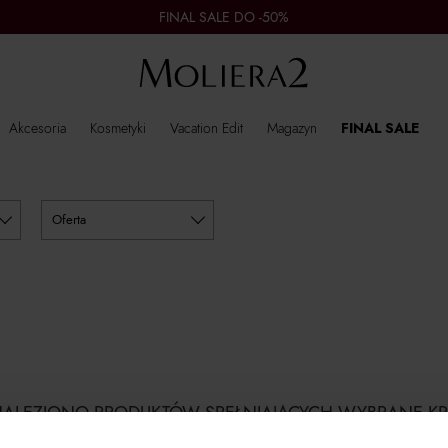
FINAL SALE DO -50%
Akcesoria
Kosmetyki
Vacation Edit
Magazyn
FINAL SALE
oferta
NALEZIONO PRODUKTÓW SPEŁNIAJĄCYCH WYBRANE KR