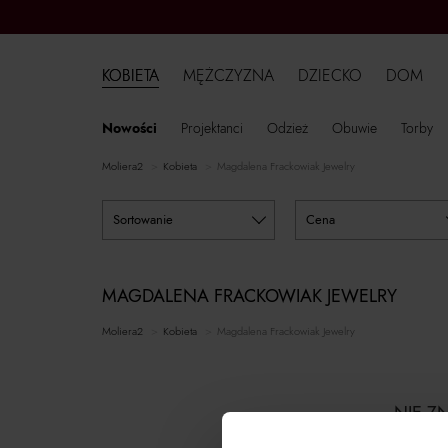
KOBIETA
MĘŻCZYZNA
DZIECKO
DOM
Nowości
Projektanci
Odzież
Obuwie
Torby
moliera2
kobieta
Magdalena Frackowiak Jewelry
sortowanie
cena
MAGDALENA FRACKOWIAK JEWELRY
moliera2
kobieta
Magdalena Frackowiak Jewelry
NIE Z