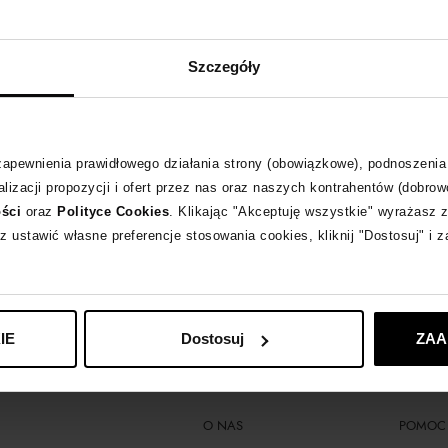
Usuń część filtrów, aby zobaczyć listę produktów.
Szczegóły
ZOBACZ NASZE NOWOŚCI
 zapewnienia prawidłowego działania strony (obowiązkowe), podnoszenia
lizacji propozycji i ofert przez nas oraz naszych kontrahentów (dobrow
op modelki Magdaleny Frąckowiak, która nie mogłaby powstać bez miłości do 
ości
oraz
Polityce Cookies
. Klikając "Akceptuję wszystkie" wyrażasz 
e są ręcznie ze złota, przy pomocy najbardziej wykwalifikowanych polskich ju
z ustawić własne preferencje stosowania cookies, kliknij "Dostosuj" i 
 to ukłon w stronę elegancji i sensualności kobiety, która ceni najwyższa ja
IE
Dostosuj
ZAA
O NAS
POMOC